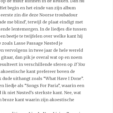
ot op de muur kunnen in de keuken. Dan nu
Het begin en het einde van zijn album
e eerste zin die deze Noorse troubadour
ade me blind’, terwijl de plaat eindigt met
kende lentemorgen. In de liedjes die tussen
een beetje te twijfelen over welke kant hij
je zoals Lasse Passage Nøsted je
en vervolgens in twee jaar de hele wereld
gitaar, dan pik je overal wat op en noem
resulteert in verschillende sferen op
If You
e akoestische kant prefereer boven de
k dude uithangt zoals “What Have I Done”.
 liedje als “Songs For Paria”, waarin een
d ik niet Nøsted’s sterkste kant. Nee, wat
jn broze kant waarin zijn akoestische