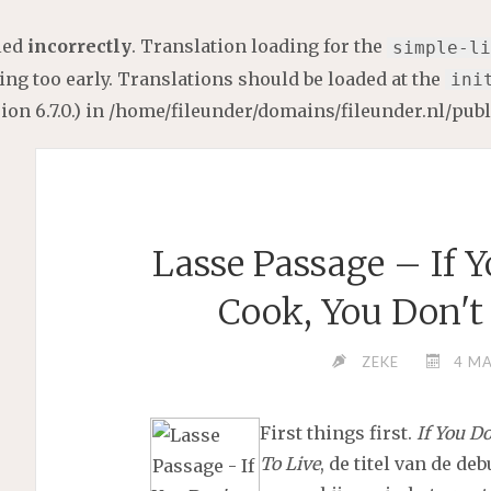
lled
incorrectly
. Translation loading for the
simple-li
ng too early. Translations should be loaded at the
ini
on 6.7.0.) in
/home/fileunder/domains/fileunder.nl/pub
Lasse Passage – If 
Cook, You Don't
ZEKE
4 M
First things first.
If You D
To Live
, de titel van de de