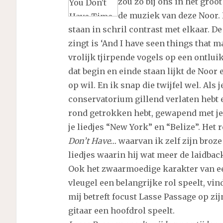
zou zo bij ons in het gro
de muziek van deze Noor. 
staan in schril contrast met elkaar. D
zingt is ‘And I have seen things that m
vrolijk tjirpende vogels op een ontlui
dat begin en einde staan lijkt de Noor 
op wil. En ik snap die twijfel wel. Als 
conservatorium gillend verlaten hebt 
rond getrokken hebt, gewapend met je 
je liedjes “New York” en “Belize”. Het 
Don’t Have…
waarvan ik zelf zijn broz
liedjes waarin hij wat meer de laidbac
Ook het zwaarmoedige karakter van een
vleugel een belangrijke rol speelt, vin
mij betreft focust Lasse Passage op zi
gitaar een hoofdrol speelt.