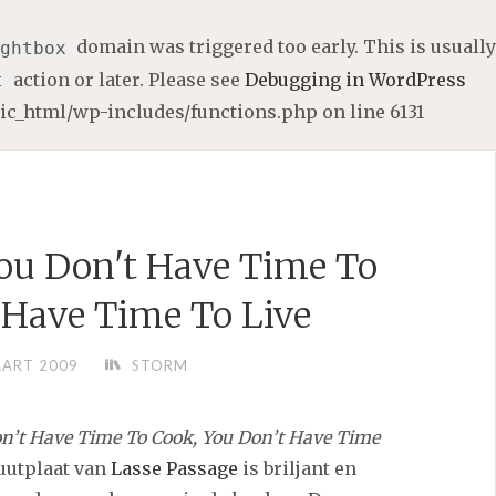
domain was triggered too early. This is usually
ghtbox
action or later. Please see
Debugging in WordPress
t
lic_html/wp-includes/functions.php
on line
6131
You Don't Have Time To
 Have Time To Live
AART 2009
STORM
on’t Have Time To Cook, You Don’t Have Time
buutplaat van
Lasse Passage
is briljant en