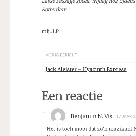
Lasse Passage speelt vrijdag nog tijdens
Rotterdam
mij=LP
VORIG BERICHT
Jack Aleister – Hyacinth Express
Een reactie
Benjamin N. Vis
17 JAAR 
Het is toch mooi dat zo’n muzikant 