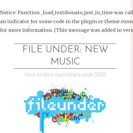
Notice
: Function _load_textdomain_just_in_time was ca
an indicator for some code in the plugin or theme runni
for more information. (This message was added in versi
Ga
naar
FILE UNDER: NEW
de
MUSIC
inhoud
Voor en door muziekfans sinds 2002