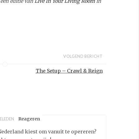
 een editie van
Live In Your Living Room
in
VOLGEND BERICHT
The Setup – Crawl & Reign
Reageren
GELEDEN
Nederland kiest om vanuit te opereren?