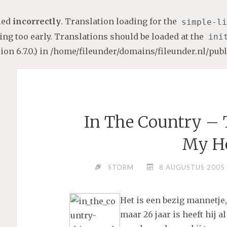
lled
incorrectly
. Translation loading for the
simple-li
ng too early. Translations should be loaded at the
ini
on 6.7.0.) in
/home/fileunder/domains/fileunder.nl/pub
In The Country – 
My He
STORM
8 AUGUSTUS 2005
Het is een bezig mannetje
maar 26 jaar is heeft hij 