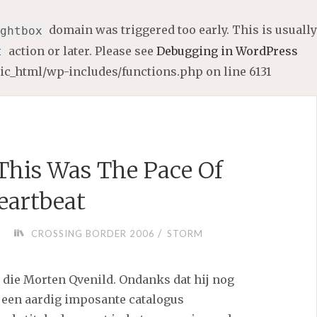
domain was triggered too early. This is usually
ghtbox
action or later. Please see
Debugging in WordPress
t
lic_html/wp-includes/functions.php
on line
6131
This Was The Pace Of
artbeat
/
CROSSING BORDER 2006
STORM
, die Morten Qvenild. Ondanks dat hij nog
al een aardig imposante catalogus