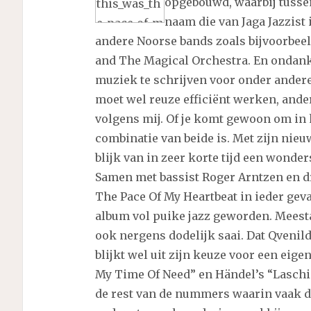
opgebouwd, waarbij tussen
naam die van Jaga Jazzist i
andere Noorse bands zoals bijvoorbee
and The Magical Orchestra. En ondanks
muziek te schrijven voor onder anderen
moet wel reuze efficiënt werken, anders
volgens mij. Of je komt gewoon om in he
combinatie van beide is. Met zijn nieuw
blijk van in zeer korte tijd een wonde
Samen met bassist Roger Arntzen en 
The Pace Of My Heartbeat in ieder geva
album vol puike jazz geworden. Meesta
ook nergens dodelijk saai. Dat Qvenil
blijkt wel uit zijn keuze voor een eige
My Time Of Need” en Händel’s “Laschia
de rest van de nummers waarin vaak de