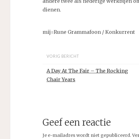
andere twee als nederige werkbijen om
dienen.
mij=Rune Grammafoon / Konkurrent
VORIG BERICHT
A Day At The Fair – The Rocking
Chair Years
Geef een reactie
Je e-mailadres wordt niet gepubliceerd.
Ve