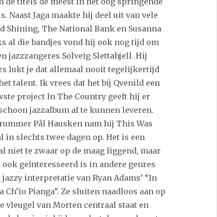
 de titels de meest in het oog springende
s. Naast Jaga maakte hij deel uit van vele
ld Shining, The National Bank en Susanna
 al die bandjes vond hij ook nog tijd om
 jazzzangeres Solveig Slettahjell. Hij
 lukt je dat allemaal nooit tegelijkertijd
t talent. Ik vrees dat het bij Qvenild een
ste project In The Country geeft hij er
rschoon jazzalbum af te kunnen leveren.
drummer Pål Hausken nam hij This Was
l in slechts twee dagen op. Het is een
l niet te zwaar op de maag liggend, maar
d ook geïnteresseerd is in andere genres
n jazzy interpretatie van Ryan Adams’ “In
 Ch’io Pianga”. Ze sluiten naadloos aan op
 vleugel van Morten centraal staat en