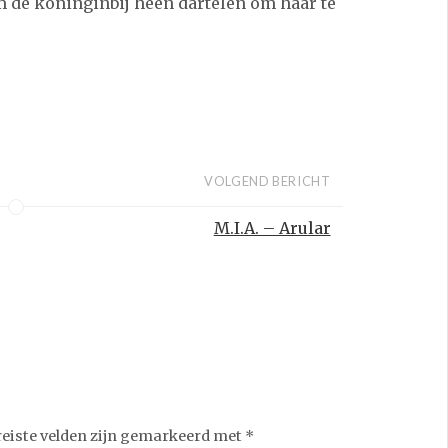
 de koninginbij heen dartelen om haar te
VOLGEND BERICHT
M.I.A. – Arular
reiste velden zijn gemarkeerd met
*