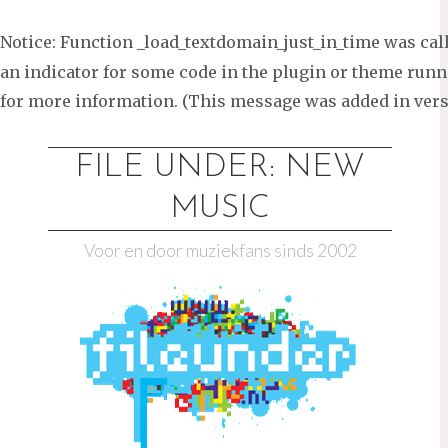
Notice
: Function _load_textdomain_just_in_time was ca
an indicator for some code in the plugin or theme runni
for more information. (This message was added in versi
Ga
naar
FILE UNDER: NEW
de
MUSIC
inhoud
Voor en door muziekfans sinds 2002