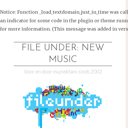
Notice
: Function _load_textdomain_just_in_time was ca
an indicator for some code in the plugin or theme runni
for more information. (This message was added in versi
Ga
naar
FILE UNDER: NEW
de
MUSIC
inhoud
Voor en door muziekfans sinds 2002