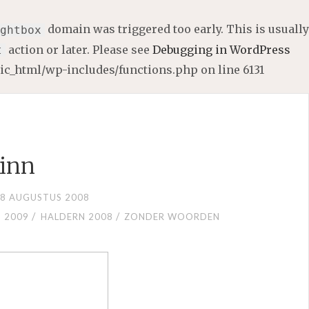
domain was triggered too early. This is usually
ghtbox
action or later. Please see
Debugging in WordPress
t
lic_html/wp-includes/functions.php
on line
6131
inn
8 AUGUSTUS 2008
/
/
 2009
HALDERN 2008
ZONDER WOORDEN