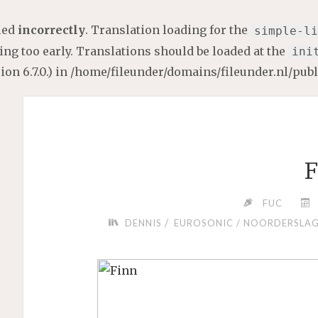
lled
incorrectly
. Translation loading for the
simple-li
ng too early. Translations should be loaded at the
ini
on 6.7.0.) in
/home/fileunder/domains/fileunder.nl/pub
F
FUC
/
DENNIS
EUROSONIC / NOORDERSLAG