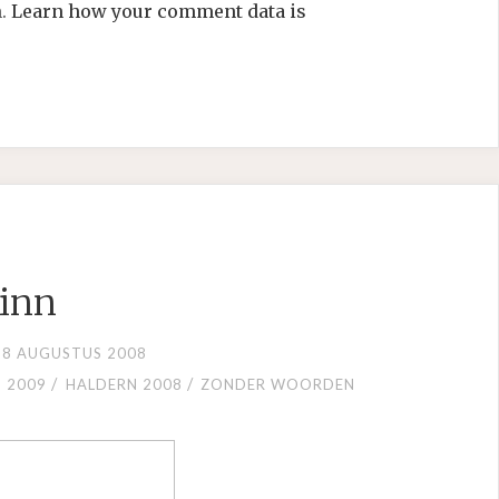
m.
Learn how your comment data is
inn
8 AUGUSTUS 2008
/
/
 2009
HALDERN 2008
ZONDER WOORDEN