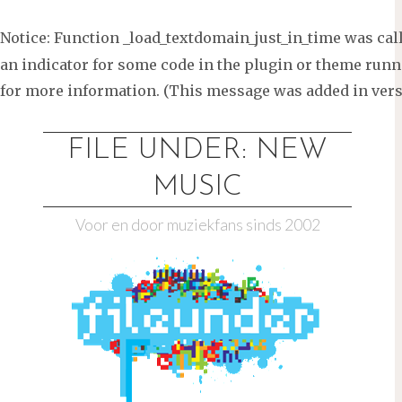
Notice
: Function _load_textdomain_just_in_time was ca
an indicator for some code in the plugin or theme runni
for more information. (This message was added in versi
Ga
naar
FILE UNDER: NEW
de
MUSIC
inhoud
Voor en door muziekfans sinds 2002