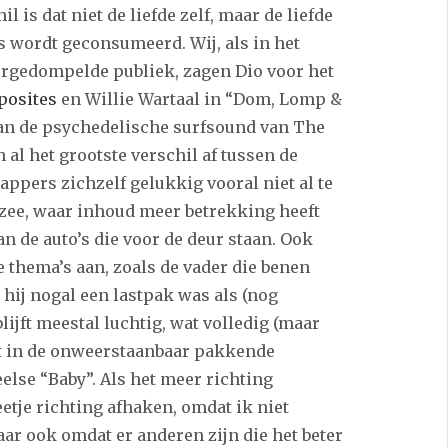
il is dat niet de liefde zelf, maar de liefde
 wordt geconsumeerd. Wij, als in het
ergedompelde publiek, zagen Dio voor het
posites
en Willie Wartaal in “Dom, Lomp &
an de psychedelische surfsound van The
h al het grootste verschil af tussen de
ppers zichzelf gelukkig vooral niet al te
rzee, waar inhoud meer betrekking heeft
n de auto’s die voor de deur staan. Ook
 thema’s aan, zoals de vader die benen
hij nogal een lastpak was als (nog
lijft meestal luchtig, wat volledig (maar
rt in de onweerstaanbaar pakkende
else “Baby”. Als het meer richting
eetje richting afhaken, omdat ik niet
ar ook omdat er anderen zijn die het beter