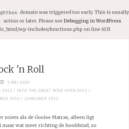
domain was triggered too early. This is usually
ghtbox
action or later. Please see
Debugging in WordPress
t
lic_html/wp-includes/functions.php
on line
6131
ock 'n Roll
5 MEI 2009
/
/
 2012
INTO THE GREAT WIDE OPEN 2012
/
NDS 2010
LOWLANDS 2012
r zoiets als de Gooise Matras, alleen ligt
oi maar wat meer richting de hoofdstad, zo