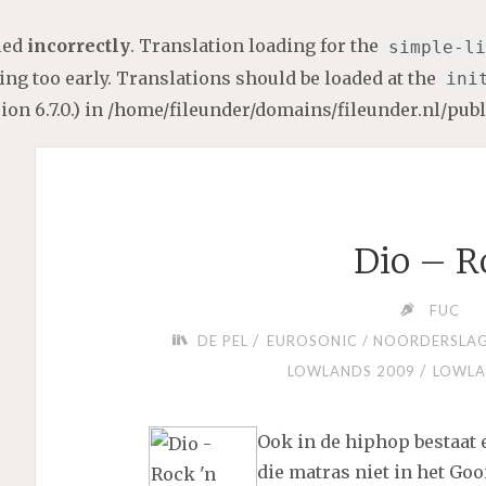
lled
incorrectly
. Translation loading for the
simple-li
ng too early. Translations should be loaded at the
ini
on 6.7.0.) in
/home/fileunder/domains/fileunder.nl/pub
Dio – R
FUC
/
DE PEL
EUROSONIC / NOORDERSLAG
/
LOWLANDS 2009
LOWLA
Ook in de hiphop bestaat e
die matras niet in het Go