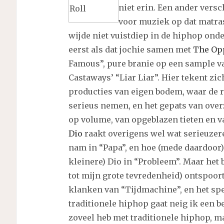
niet erin. Een ander versch
voor muziek op dat matras
wijde niet vuistdiep in de hiphop ond
eerst als dat jochie samen met
The Op
Famous”, pure branie op een sample v
Castaways’ “Liar Liar”. Hier tekent zic
producties van eigen bodem, waar de ra
serieus nemen, en het gepats van ove
op volume, van opgeblazen tieten en va
Dio
raakt overigens wel wat serieuzere
nam in “Papa”, en hoe (mede daardoor) 
kleinere) Dio in “Probleem”. Maar het b
tot mijn grote tevredenheid) ontspoo
klanken van “Tijdmachine”, en het spe
traditionele hiphop gaat neig ik een b
zoveel heb met traditionele hiphop, ma