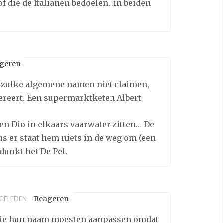
of die de Italianen bedoelen…in beiden
geren
t zulke algemene namen niet claimen,
pereert. Een supermarktketen Albert
en Dio in elkaars vaarwater zitten… De
s er staat hem niets in de weg om (een
dunkt het De Pel.
Reageren
 GELEDEN
 die hun naam moesten aanpassen omdat