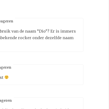
eageren
ebruik van de naam “Dio”? Er is immers
 onbekende rocker onder dezelfde naam
ageren
ust
ageren