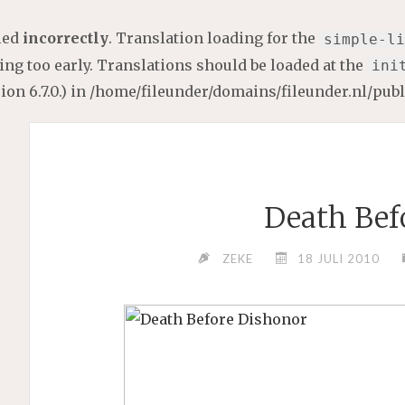
lled
incorrectly
. Translation loading for the
simple-li
ng too early. Translations should be loaded at the
ini
on 6.7.0.) in
/home/fileunder/domains/fileunder.nl/pub
Death Bef
ZEKE
18 JULI 2010