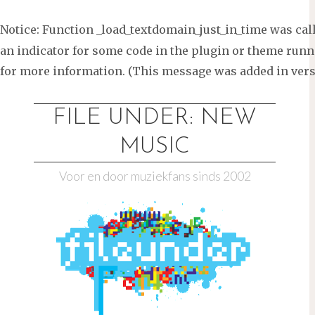
Notice
: Function _load_textdomain_just_in_time was ca
an indicator for some code in the plugin or theme runni
for more information. (This message was added in versi
Ga
naar
FILE UNDER: NEW
de
MUSIC
inhoud
Voor en door muziekfans sinds 2002