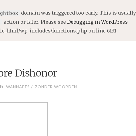
domain was triggered too early. This is usually
ghtbox
action or later. Please see
Debugging in WordPress
t
lic_html/wp-includes/functions.php
on line
6131
ore Dishonor
/
WANNABES
ZONDER WOORDEN