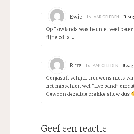
Ewie
Reag
16 JAAR GELEDEN
Op Lowlands was het niet veel beter.
fijne cd is….
Riny
Reag
16 JAAR GELEDEN
Gonjasufi schijnt trouwens niets va
het misschien wel “live band” omdat h
Gewoon dezelfde brakke show dus
Geef een reactie