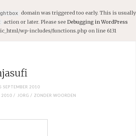
domain was triggered too early. This is usually
ghtbox
action or later. Please see
Debugging in WordPress
t
lic_html/wp-includes/functions.php
on line
6131
jasufi
5 SEPTEMBER 2010
/
/
 2010
JORG
ZONDER WOORDEN