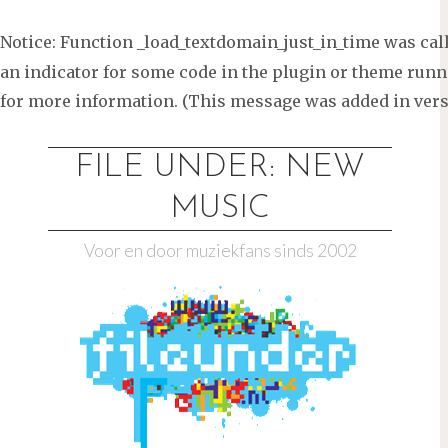
Notice
: Function _load_textdomain_just_in_time was ca
an indicator for some code in the plugin or theme runni
for more information. (This message was added in versi
Ga
naar
FILE UNDER: NEW
de
MUSIC
inhoud
Voor en door muziekfans sinds 2002