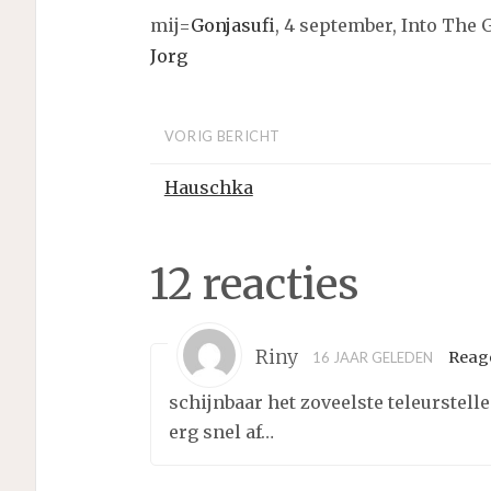
mij=
Gonjasufi
, 4 september, Into The 
Jorg
VORIG BERICHT
Hauschka
12 reacties
Riny
Reag
16 JAAR GELEDEN
schijnbaar het zoveelste teleurstel
erg snel af…