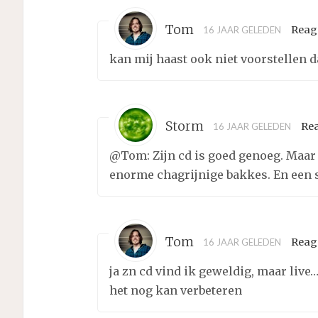
Tom
Reag
16 JAAR GELEDEN
kan mij haast ook niet voorstellen da
Storm
Re
16 JAAR GELEDEN
@Tom: Zijn cd is goed genoeg. Maar
enorme chagrijnige bakkes. En een se
Tom
Reag
16 JAAR GELEDEN
ja zn cd vind ik geweldig, maar live…
het nog kan verbeteren