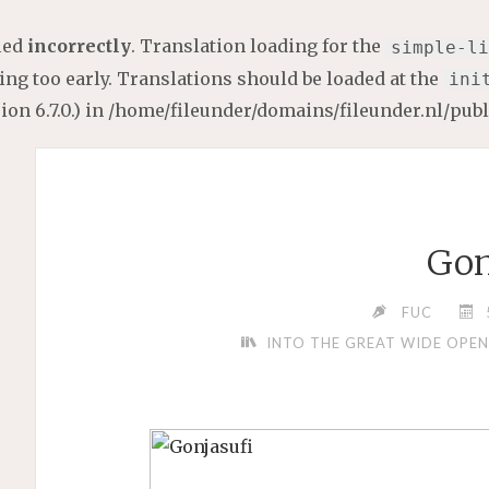
lled
incorrectly
. Translation loading for the
simple-li
ng too early. Translations should be loaded at the
ini
on 6.7.0.) in
/home/fileunder/domains/fileunder.nl/pub
Gon
FUC
INTO THE GREAT WIDE OPEN