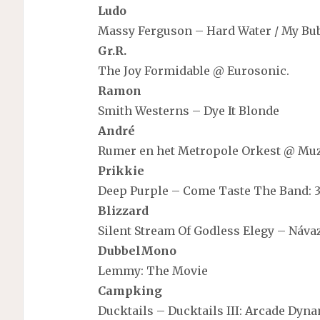
Ludo
Massy Ferguson – Hard Water / My Bu
Gr.R.
The Joy Formidable @ Eurosonic.
Ramon
Smith Westerns – Dye It Blonde
André
Rumer en het Metropole Orkest @ Mu
Prikkie
Deep Purple – Come Taste The Band: 3
Blizzard
Silent Stream Of Godless Elegy – Náva
DubbelMono
Lemmy: The Movie
Campking
Ducktails – Ducktails III: Arcade Dyn