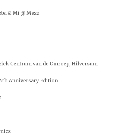
bba & Mi @ Mezz
ziek Centrum van de Omroep, Hilversum
5th Anniversary Edition
z
amics