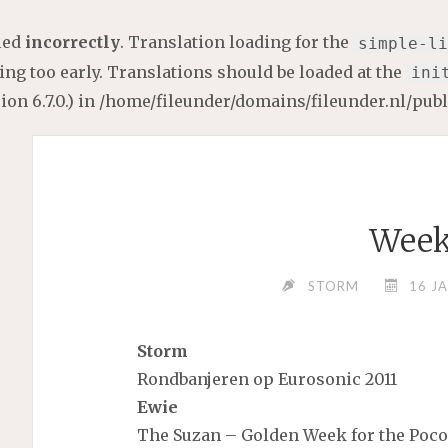
lled
incorrectly
. Translation loading for the
simple-li
ng too early. Translations should be loaded at the
ini
on 6.7.0.) in
/home/fileunder/domains/fileunder.nl/pub
Week
STORM
16 J
Storm
Rondbanjeren op Eurosonic 2011
Ewie
The Suzan – Golden Week for the Poco