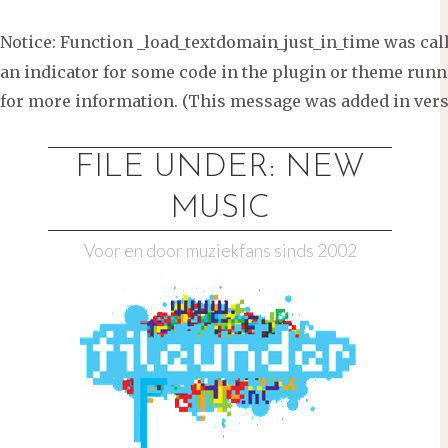
Notice
: Function _load_textdomain_just_in_time was ca
an indicator for some code in the plugin or theme runni
for more information. (This message was added in versi
Ga
naar
FILE UNDER: NEW
de
MUSIC
inhoud
Voor en door muziekfans sinds 2002