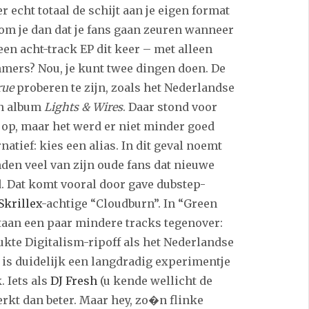
 echt totaal de schijt aan je eigen format
kom je dan dat je fans gaan zeuren wanneer
 een acht-track EP dit keer – met alleen
ers? Nou, je kunt twee dingen doen. De
rue
proberen te zijn, zoals het Nederlandse
n album
Lights & Wires
. Daar stond voor
 op, maar het werd er niet minder goed
natief: kies een alias. In dit geval noemt
den veel van zijn oude fans dat nieuwe
. Dat komt vooral door gave dubstep-
Skrillex
-achtige “Cloudburn”. In “Green
staan een paar mindere tracks tegenover:
ukte Digitalism-ripoff als het Nederlandse
 is duidelijk een langdradig experimentje
. Iets als
DJ Fresh
(u kende wellicht de
erkt dan beter. Maar hey, zo�n flinke