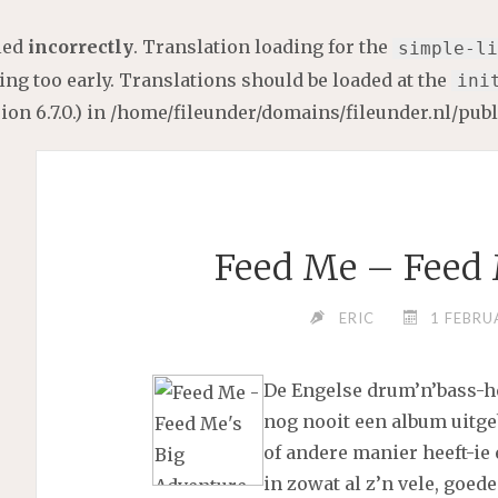
lled
incorrectly
. Translation loading for the
simple-li
ng too early. Translations should be loaded at the
ini
on 6.7.0.) in
/home/fileunder/domains/fileunder.nl/pub
Feed Me – Feed 
ERIC
1 FEBRU
De Engelse drum’n’bass-
nog nooit een album uitge
of andere manier heeft-ie
in zowat al z’n vele, goed