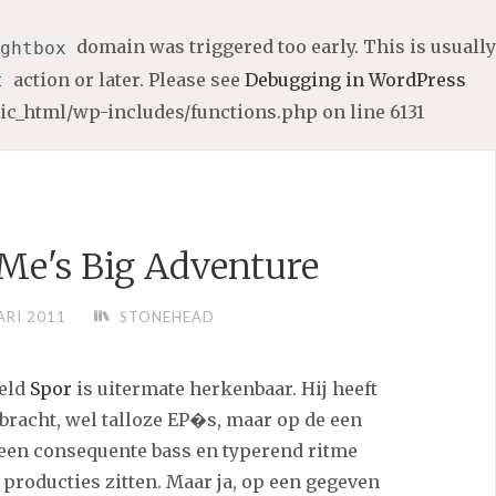
domain was triggered too early. This is usually
ghtbox
action or later. Please see
Debugging in WordPress
t
lic_html/wp-includes/functions.php
on line
6131
Me's Big Adventure
ARI 2011
STONEHEAD
held
Spor
is uitermate herkenbaar. Hij heeft
bracht, wel talloze EP�s, maar op de een
 een consequente bass en typerend ritme
e producties zitten. Maar ja, op een gegeven