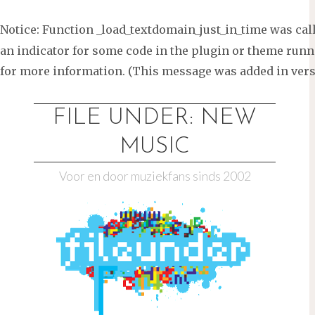
Notice
: Function _load_textdomain_just_in_time was ca
an indicator for some code in the plugin or theme runni
for more information. (This message was added in versi
Ga
naar
FILE UNDER: NEW
de
MUSIC
inhoud
Voor en door muziekfans sinds 2002