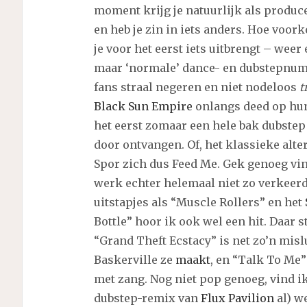
moment krijg je natuurlijk als producer
en heb je zin in iets anders. Hoe voor
je voor het eerst iets uitbrengt – weer
maar ‘normale’ dance- en dubstepnumm
fans straal negeren en niet nodeloos
t
Black Sun Empire
onlangs deed op hu
het eerst zomaar een hele bak dubstep
door ontvangen. Of, het klassieke alter
Spor zich dus Feed Me. Gek genoeg vin
werk echter helemaal niet zo verkeerd
uitstapjes als “Muscle Rollers” en het
Bottle” hoor ik ook wel een hit. Daar 
“Grand Theft Ecstacy” is net zo’n misl
Baskerville ze
maakt
, en “Talk To Me”
met zang. Nog niet pop genoeg, vind ik
dubstep-remix van
Flux Pavilion
al) w