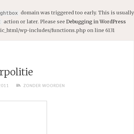
domain was triggered too early. This is usually
ghtbox
action or later. Please see
Debugging in WordPress
t
lic_html/wp-includes/functions.php
on line
6131
rpolitie
2011
ZONDER WOORDEN