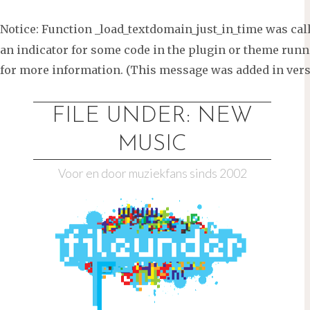
Notice
: Function _load_textdomain_just_in_time was ca
an indicator for some code in the plugin or theme runni
for more information. (This message was added in versi
Ga
naar
FILE UNDER: NEW
de
MUSIC
inhoud
Voor en door muziekfans sinds 2002