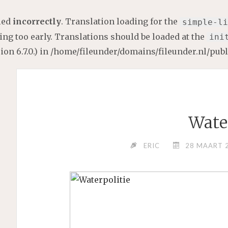
lled
incorrectly
. Translation loading for the
simple-li
ng too early. Translations should be loaded at the
ini
on 6.7.0.) in
/home/fileunder/domains/fileunder.nl/pub
Wate
ERIC
28 MAART 