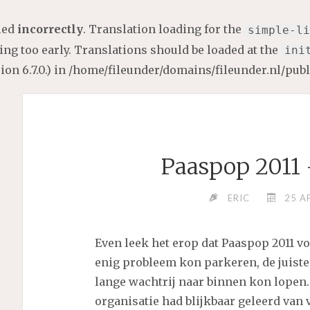
lled
incorrectly
. Translation loading for the
simple-li
ng too early. Translations should be loaded at the
ini
on 6.7.0.) in
/home/fileunder/domains/fileunder.nl/pub
Paaspop 2011 
ERIC
25 A
Even leek het erop dat Paaspop 2011 v
enig probleem kon parkeren, de juiste
lange wachtrij naar binnen kon lopen. 
organisatie had blijkbaar geleerd van 