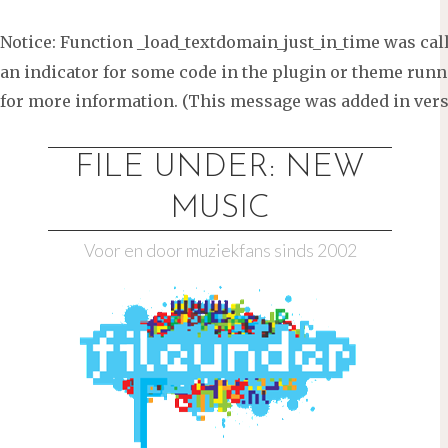
Notice
: Function _load_textdomain_just_in_time was ca
an indicator for some code in the plugin or theme runni
for more information. (This message was added in versi
Ga
naar
FILE UNDER: NEW
de
MUSIC
inhoud
Voor en door muziekfans sinds 2002