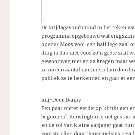
De vrijdagavond stond in het teken v
programma opgebouwd wat enigszins 
opener
Moss
voor een half lege zaal o
ding is dus niet voor zo’n grote zaal 
gewoonweg niet en ze kregen maar wei
ze na een aantal nummers hun doorbraa
publiek ze te herkennen en gaat er een
mij=Door Danny.
Een paar meter verderop klinkt een en
begonnen”. Kensington is net gestart m
en de rol van kleine aanjager gaat hu
voorste rijen door tienermeisjes gevuld