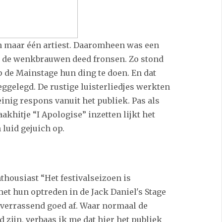
an maar één artiest. Daaromheen was een
de wenkbrauwen deed fronsen. Zo stond
p de Mainstage hun ding te doen. En dat
weggelegd. De rustige luisterliedjes werkten
nig respons vanuit het publiek. Pas als
khitje “I Apologise” inzetten lijkt het
 luid gejuich op.
thousiast “Het festivalseizoen is
et hun optreden in de Jack Daniel's Stage
n verrassend goed af. Waar normaal de
 zijn, verbaas ik me dat hier het publiek