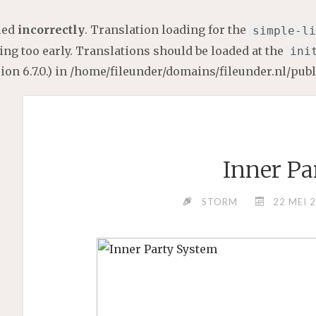
lled
incorrectly
. Translation loading for the
simple-li
ng too early. Translations should be loaded at the
ini
on 6.7.0.) in
/home/fileunder/domains/fileunder.nl/pub
Inner Pa
STORM
22 MEI 