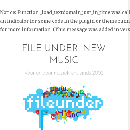
Notice
: Function _load_textdomain_just_in_time was ca
an indicator for some code in the plugin or theme runni
for more information. (This message was added in versi
Ga
naar
FILE UNDER: NEW
de
MUSIC
inhoud
Voor en door muziekfans sinds 2002