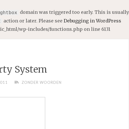
domain was triggered too early. This is usually
ghtbox
action or later. Please see
Debugging in WordPress
t
lic_html/wp-includes/functions.php
on line
6131
rty System
2011
ZONDER WOORDEN