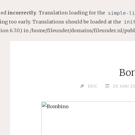
lled
incorrectly
. Translation loading for the
simple-li
ng too early. Translations should be loaded at the
ini
on 6.7.0.) in
/home/fileunder/domains/fileunder.nl/pub
Bo
ERIC
20 JUNI 2