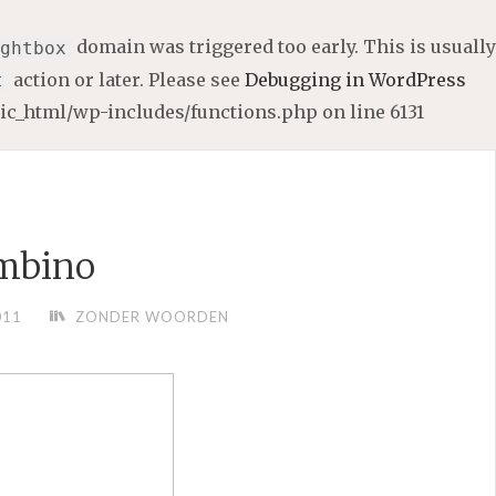
domain was triggered too early. This is usually
ghtbox
action or later. Please see
Debugging in WordPress
t
lic_html/wp-includes/functions.php
on line
6131
mbino
011
ZONDER WOORDEN