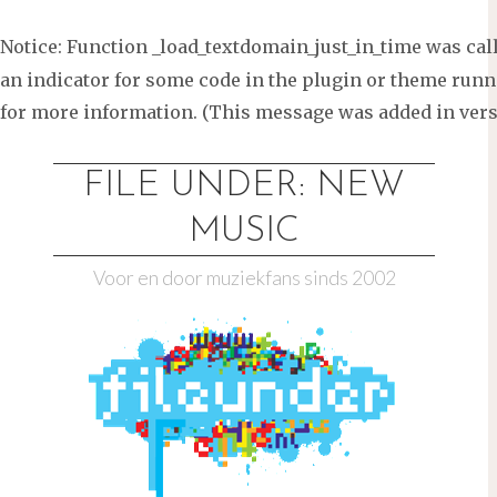
Notice
: Function _load_textdomain_just_in_time was ca
an indicator for some code in the plugin or theme runni
for more information. (This message was added in versi
Ga
naar
FILE UNDER: NEW
de
MUSIC
inhoud
Voor en door muziekfans sinds 2002