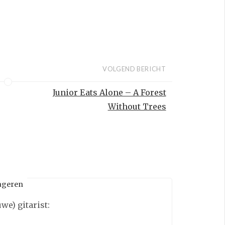
VOLGEND BERICHT
Junior Eats Alone – A Forest
Without Trees
ageren
we) gitarist: