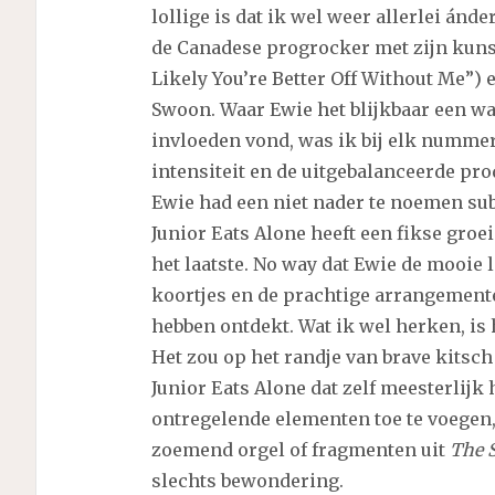
lollige is dat ik wel weer allerlei ánd
de Canadese progrocker met zijn kuns
Likely You’re Better Off Without Me”) 
Swoon. Waar Ewie het blijkbaar een wa
invloeden vond, was ik bij elk nummer
intensiteit en de uitgebalanceerde pro
Ewie had een niet nader te noemen subs
Junior Eats Alone heeft een fikse groe
het laatste. No way dat Ewie de mooie lie
koortjes en de prachtige arrangemen
hebben ontdekt. Wat ik wel herken, is
Het zou op het randje van brave kitsch
Junior Eats Alone dat zelf meesterlijk
ontregelende elementen toe te voegen,
zoemend orgel of fragmenten uit
The 
slechts bewondering.