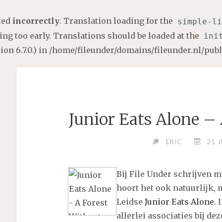
lled
incorrectly
. Translation loading for the
simple-li
ng too early. Translations should be loaded at the
ini
on 6.7.0.) in
/home/fileunder/domains/fileunder.nl/pub
Junior Eats Alone –
ERIC
21 J
Bij File Under schrijven 
hoort het ook natuurlijk, 
Leidse
Junior Eats Alone
. 
allerlei associaties bij de