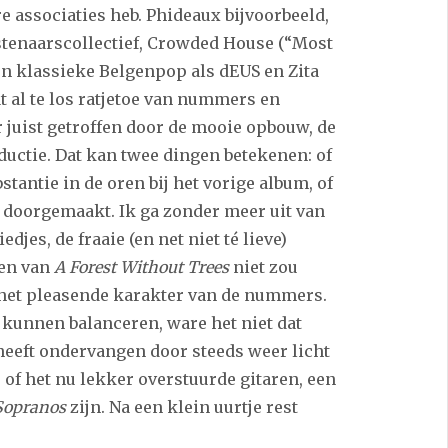
ere associaties heb. Phideaux bijvoorbeeld,
tenaarscollectief, Crowded House (“Most
en klassieke Belgenpop als dEUS en Zita
t al te los ratjetoe van nummers en
 juist getroffen door de mooie opbouw, de
ductie. Dat kan twee dingen betekenen: of
tantie in de oren bij het vorige album, of
i doorgemaakt. Ik ga zonder meer uit van
djes, de fraaie (en net niet té lieve)
ten van
A Forest Without Trees
niet zou
 het pleasende karakter van de nummers.
 kunnen balanceren, ware het niet dat
 heeft ondervangen door steeds weer licht
 of het nu lekker overstuurde gitaren, een
Sopranos
zijn. Na een klein uurtje rest