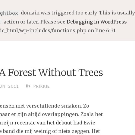
domain was triggered too early. This is usually
ghtbox
action or later. Please see
Debugging in WordPress
t
lic_html/wp-includes/functions.php
on line
6131
 A Forest Without Trees
UNI 2011
PRIKKIE
mensen met verschillende smaken. Zo
maar er zijn altijd overlappingen. Zoals het
In zijn
recensie van het debuut
had Ewie
ze band die mij weinig of niets zeggen. Het