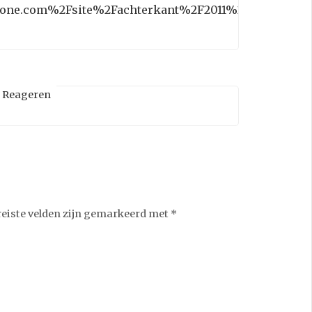
one.com%2Fsite%2Fachterkant%2F2011%2F06%2Fjuni
Reageren
reiste velden zijn gemarkeerd met
*