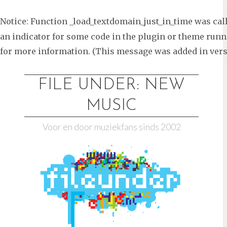
Notice
: Function _load_textdomain_just_in_time was ca
an indicator for some code in the plugin or theme runni
for more information. (This message was added in versi
Ga
naar
FILE UNDER: NEW
de
MUSIC
inhoud
Voor en door muziekfans sinds 2002