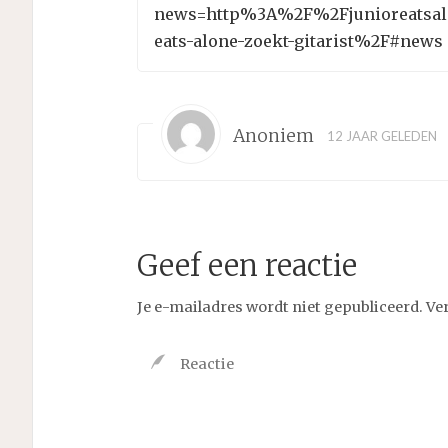
news=http%3A%2F%2Fjunioreatsal
eats-alone-zoekt-gitarist%2F#news
Anoniem
12 JAAR GELEDEN
Geef een reactie
Je e-mailadres wordt niet gepubliceerd.
Ve