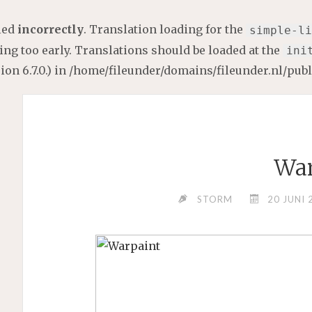
lled
incorrectly
. Translation loading for the
simple-li
ng too early. Translations should be loaded at the
ini
on 6.7.0.) in
/home/fileunder/domains/fileunder.nl/pub
War
STORM
20 JUNI 