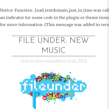
Notice
: Function _load_textdomain_just_in_time was ca
an indicator for some code in the plugin or theme runni
for more information. (This message was added in versi
Ga
naar
FILE UNDER: NEW
de
MUSIC
inhoud
Voor en door muziekfans sinds 2002