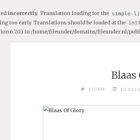
lled
incorrectly
. Translation loading for the
simple-li
ng too early. Translations should be loaded at the
ini
on 6.7.0.) in
/home/fileunder/domains/fileunder.nl/pub
Blaas
STORM
10 JULI 