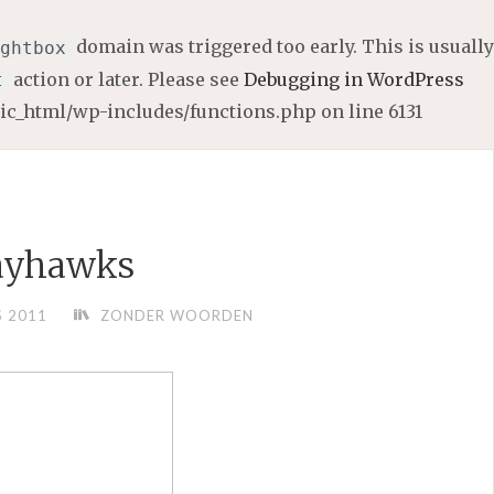
domain was triggered too early. This is usually
ghtbox
action or later. Please see
Debugging in WordPress
t
lic_html/wp-includes/functions.php
on line
6131
ayhawks
 2011
ZONDER WOORDEN