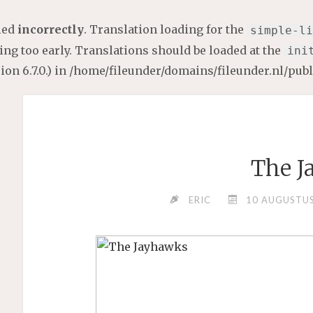
lled
incorrectly
. Translation loading for the
simple-li
ng too early. Translations should be loaded at the
ini
on 6.7.0.) in
/home/fileunder/domains/fileunder.nl/pub
The J
ERIC
10 AUGUSTUS