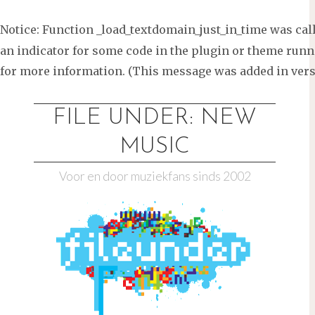
Notice
: Function _load_textdomain_just_in_time was ca
an indicator for some code in the plugin or theme runni
for more information. (This message was added in versi
Ga
naar
FILE UNDER: NEW
de
MUSIC
inhoud
Voor en door muziekfans sinds 2002