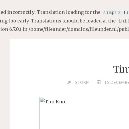
lled
incorrectly
. Translation loading for the
simple-li
ng too early. Translations should be loaded at the
ini
on 6.7.0.) in
/home/fileunder/domains/fileunder.nl/pub
Tim
STORM
15 DECEMBE