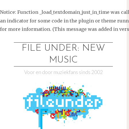
Notice
: Function _load_textdomain_just_in_time was ca
an indicator for some code in the plugin or theme runni
for more information. (This message was added in versi
Ga
naar
FILE UNDER: NEW
de
MUSIC
inhoud
Voor en door muziekfans sinds 2002