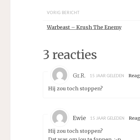
VORIG BERICHT
Warbeast – Krush The Enemy
3 reacties
Gr.R.
Reag
15 JAAR GELEDEN
Hij zou toch stoppen?
Ewie
Reag
15 JAAR GELEDEN
Hij zou toch stoppen?
Dat was om jou te foppen. :-p