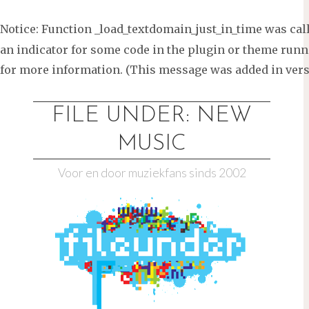
Notice
: Function _load_textdomain_just_in_time was ca
an indicator for some code in the plugin or theme runni
for more information. (This message was added in versi
Ga
naar
FILE UNDER: NEW
de
MUSIC
inhoud
Voor en door muziekfans sinds 2002