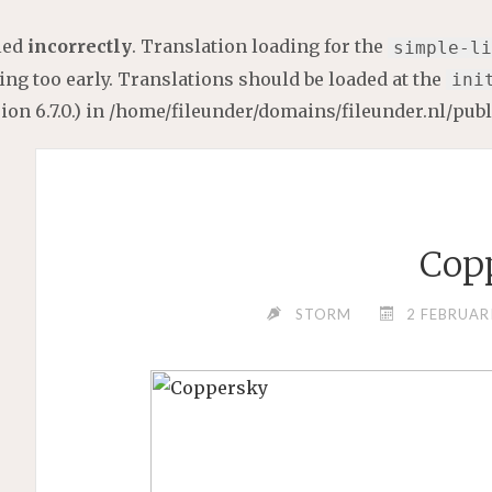
lled
incorrectly
. Translation loading for the
simple-li
ng too early. Translations should be loaded at the
ini
on 6.7.0.) in
/home/fileunder/domains/fileunder.nl/pub
Cop
STORM
2 FEBRUAR