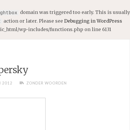
domain was triggered too early. This is usually
ghtbox
action or later. Please see
Debugging in WordPress
t
lic_html/wp-includes/functions.php
on line
6131
persky
I 2012
ZONDER WOORDEN