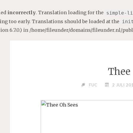
lled
incorrectly
. Translation loading for the
simple-li
ng too early. Translations should be loaded at the
ini
on 6.7.0.) in
/home/fileunder/domains/fileunder.nl/pub
Thee 
FUC
2 JULI 20