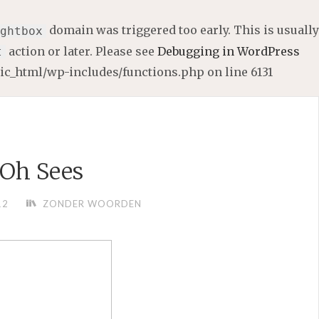
domain was triggered too early. This is usually
ghtbox
action or later. Please see
Debugging in WordPress
t
lic_html/wp-includes/functions.php
on line
6131
Oh Sees
12
ZONDER WOORDEN