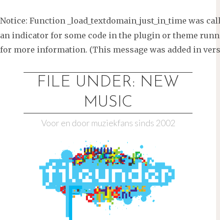
Notice
: Function _load_textdomain_just_in_time was ca
an indicator for some code in the plugin or theme runni
for more information. (This message was added in versi
Ga
naar
FILE UNDER: NEW
de
MUSIC
inhoud
Voor en door muziekfans sinds 2002