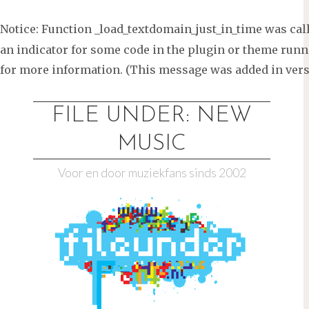
Notice
: Function _load_textdomain_just_in_time was ca
an indicator for some code in the plugin or theme runni
for more information. (This message was added in versi
Ga
naar
FILE UNDER: NEW
de
MUSIC
inhoud
Voor en door muziekfans sinds 2002