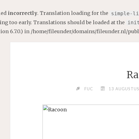
lled
incorrectly
. Translation loading for the
simple-li
ng too early. Translations should be loaded at the
ini
on 6.7.0.) in
/home/fileunder/domains/fileunder.nl/pub
Ra
FUC
13 AUGUSTUS