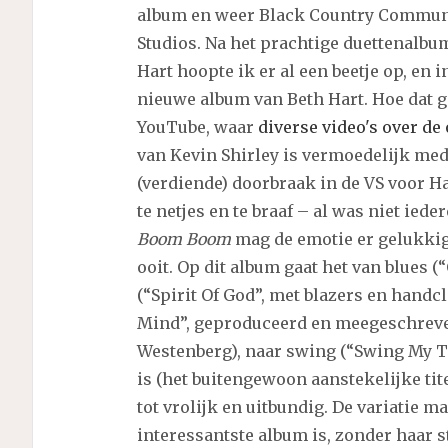
album en weer Black Country Communi
Studios. Na het prachtige duettenalb
Hart hoopte ik er al een beetje op, en
nieuwe album van Beth Hart. Hoe dat g
YouTube, waar
diverse video's over d
van Kevin Shirley is vermoedelijk med
(verdiende) doorbraak in de VS voor H
te netjes en te braaf – al was niet ie
Boom Boom
mag de emotie er gelukkig
ooit. Op dit album gaat het van blues 
(“Spirit Of God”, met blazers en hand
Mind”, geproduceerd en meegeschrev
Westenberg), naar swing (“Swing My T
is (het buitengewoon aanstekelijke ti
tot vrolijk en uitbundig. De variatie 
interessantste album is, zonder haar s