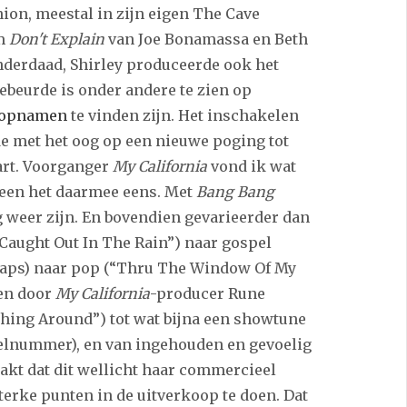
on, meestal in zijn eigen The Cave
um
Don't Explain
van Joe Bonamassa en Beth
 inderdaad, Shirley produceerde ook het
ebeurde is onder andere te zien op
e opnamen
te vinden zijn. Het inschakelen
e met het oog op een nieuwe poging tot
art. Voorganger
My California
vond ik wat
dereen het daarmee eens. Met
Bang Bang
 weer zijn. En bovendien gevarieerder dan
(“Caught Out In The Rain”) naar gospel
claps) naar pop (“Thru The Window Of My
en door
My California
-producer Rune
hing Around”) tot wat bijna een showtune
telnummer), en van ingehouden en gevoelig
maakt dat dit wellicht haar commercieel
terke punten in de uitverkoop te doen. Dat