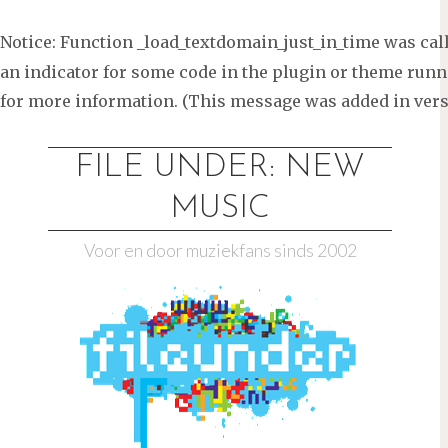
Notice
: Function _load_textdomain_just_in_time was ca
an indicator for some code in the plugin or theme runni
for more information. (This message was added in versi
Ga
naar
FILE UNDER: NEW
de
MUSIC
inhoud
Voor en door muziekfans sinds 2002