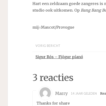
Hart een zeldzaam goede zangeres is m
studio ook uitkomen. Op
Bang Bang B
mij=Mascot/Provogue
VORIG BERICHT
Sigur Rós – Fjögur píanó
3 reacties
Marry
Re
14 JAAR GELEDEN
Thanks for share