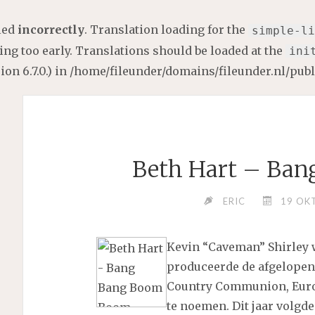
lled
incorrectly
. Translation loading for the
simple-li
ng too early. Translations should be loaded at the
ini
on 6.7.0.) in
/home/fileunder/domains/fileunder.nl/pub
Beth Hart – Ba
ERIC
19 OK
Kevin “Caveman” Shirley w
produceerde de afgelopen 
Country Communion, Euro
te noemen. Dit jaar volgde