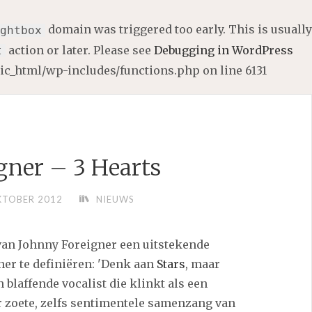
domain was triggered too early. This is usually
ghtbox
action or later. Please see
Debugging in WordPress
t
lic_html/wp-includes/functions.php
on line
6131
gner – 3 Hearts
KTOBER 2012
NIEUWS
 van Johnny Foreigner een uitstekende
er te definiëren: 'Denk aan
Stars
, maar
 blaffende vocalist die klinkt als een
r zoete, zelfs sentimentele samenzang van