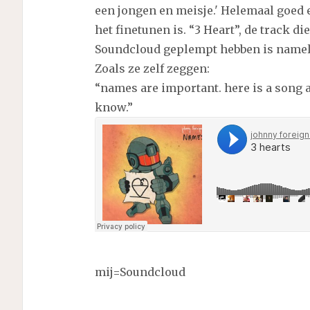
een jongen en meisje.' Helemaal goed e
het finetunen is. “3 Heart”, de track 
Soundcloud geplempt hebben is namel
Zoals ze zelf zeggen:
“names are important. here is a song
know.”
mij=Soundcloud