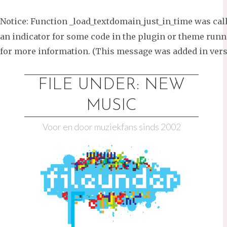
Notice
: Function _load_textdomain_just_in_time was ca
an indicator for some code in the plugin or theme runni
for more information. (This message was added in versi
Ga
naar
FILE UNDER: NEW
de
MUSIC
inhoud
Voor en door muziekfans sinds 2002