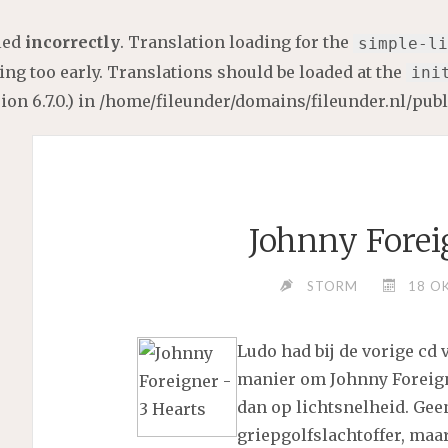
lled
incorrectly
. Translation loading for the
simple-li
ng too early. Translations should be loaded at the
ini
on 6.7.0.) in
/home/fileunder/domains/fileunder.nl/pub
Johnny Forei
STORM
18 O
Ludo had bij de vorige cd
manier om Johnny Foreign
dan op lichtsnelheid. Geen
griepgolfslachtoffer, maa