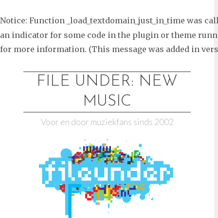
Notice
: Function _load_textdomain_just_in_time was ca
an indicator for some code in the plugin or theme runni
for more information. (This message was added in versi
Ga
naar
FILE UNDER: NEW
de
MUSIC
inhoud
Voor en door muziekfans sinds 2002