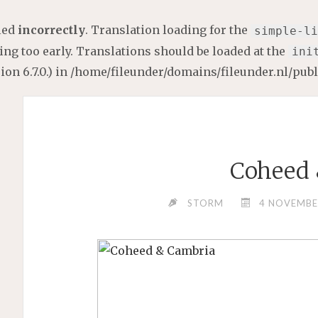
lled
incorrectly
. Translation loading for the
simple-li
ng too early. Translations should be loaded at the
ini
on 6.7.0.) in
/home/fileunder/domains/fileunder.nl/pub
Coheed 
STORM
4 NOVEMBE