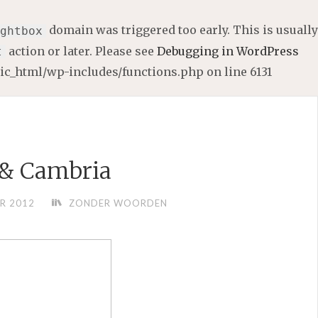
domain was triggered too early. This is usually
ghtbox
action or later. Please see
Debugging in WordPress
t
lic_html/wp-includes/functions.php
on line
6131
& Cambria
R 2012
ZONDER WOORDEN