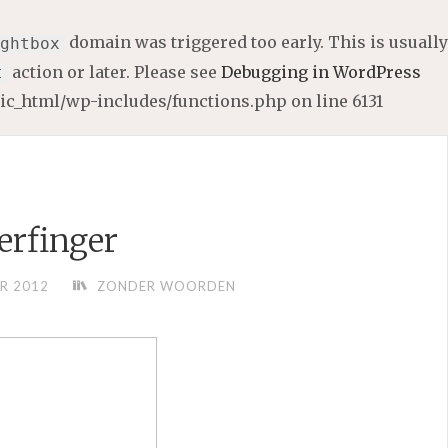
domain was triggered too early. This is usually
ghtbox
action or later. Please see
Debugging in WordPress
t
lic_html/wp-includes/functions.php
on line
6131
erfinger
R 2012
ZONDER WOORDEN