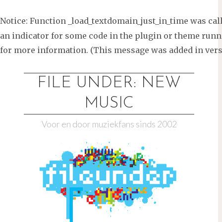
Notice
: Function _load_textdomain_just_in_time was ca
an indicator for some code in the plugin or theme runni
for more information. (This message was added in versi
Ga
naar
FILE UNDER: NEW
de
MUSIC
inhoud
Voor en door muziekfans sinds 2002