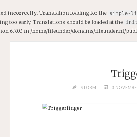
lled
incorrectly
. Translation loading for the
simple-li
ng too early. Translations should be loaded at the
ini
on 6.7.0.) in
/home/fileunder/domains/fileunder.nl/pub
Trigg
STORM
3 NOVEMBE