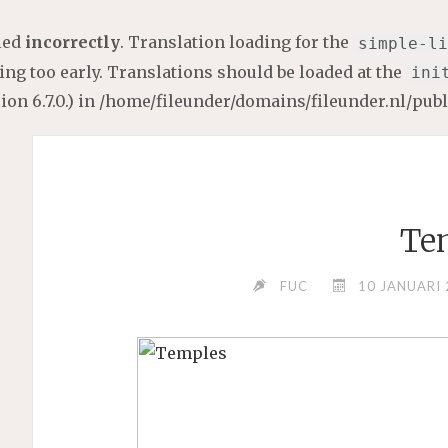
lled
incorrectly
. Translation loading for the
simple-li
ng too early. Translations should be loaded at the
ini
on 6.7.0.) in
/home/fileunder/domains/fileunder.nl/pub
Te
FUC
10 JANUARI 