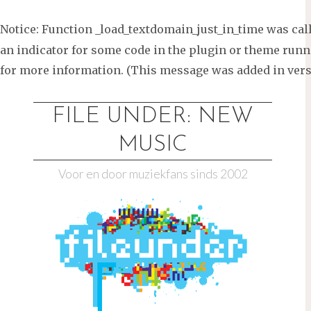
Notice
: Function _load_textdomain_just_in_time was ca
an indicator for some code in the plugin or theme runni
for more information. (This message was added in versi
Ga
naar
FILE UNDER: NEW
de
MUSIC
inhoud
Voor en door muziekfans sinds 2002