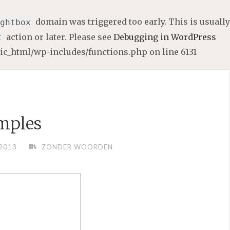
domain was triggered too early. This is usually
ghtbox
action or later. Please see
Debugging in WordPress
t
lic_html/wp-includes/functions.php
on line
6131
mples
2013
ZONDER WOORDEN