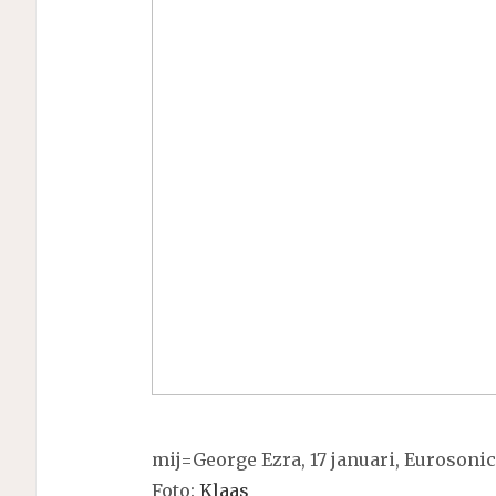
mij=George Ezra, 17 januari, Eurosoni
Foto:
Klaas