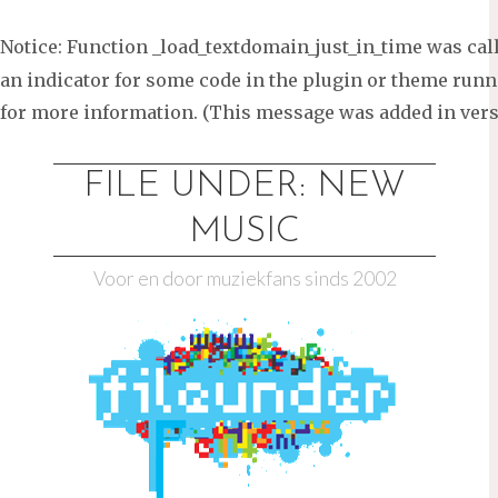
Notice
: Function _load_textdomain_just_in_time was ca
an indicator for some code in the plugin or theme runni
for more information. (This message was added in versi
Ga
naar
FILE UNDER: NEW
de
MUSIC
inhoud
Voor en door muziekfans sinds 2002