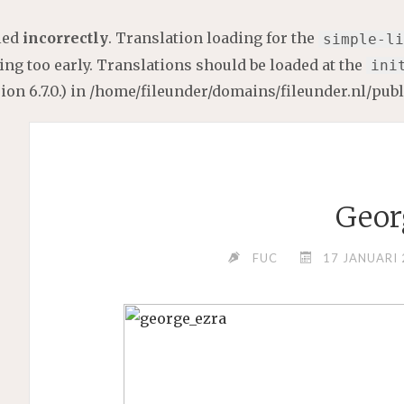
lled
incorrectly
. Translation loading for the
simple-li
ng too early. Translations should be loaded at the
ini
on 6.7.0.) in
/home/fileunder/domains/fileunder.nl/pub
Geor
FUC
17 JANUARI 