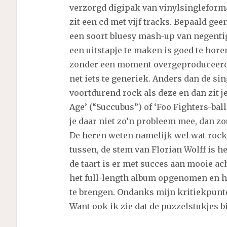
verzorgd digipak van vinylsingleformaa
zit een cd met vijf tracks. Bepaald ge
een soort bluesy mash-up van negentig
een uitstapje te maken is goed te horen
zonder een moment overgeproduceerd te
net iets te generiek. Anders dan de s
voortdurend rock als deze en dan zit je
Age’ (“Succubus”) of ‘Foo Fighters-bal
je daar niet zo’n probleem mee, dan z
De heren weten namelijk wel wat rocke
tussen, de stem van Florian Wolff is he
de taart is er met succes aan mooie a
het full-length album opgenomen en hoo
te brengen. Ondanks mijn kritiekpunte
Want ook ik zie dat de puzzelstukjes bi