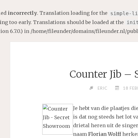
lled
incorrectly
. Translation loading for the
simple-li
ng too early. Translations should be loaded at the
ini
on 6.7.0.) in
/home/fileunder/domains/fileunder.nl/pub
Counter Jib –
ERIC
18 FEB
Je hebt van die plaatjes d
is dat nog steeds het lot 
drietal heren uit de singe
naam
Florian Wolff
herken