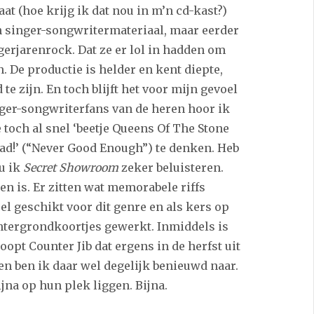
t (hoe krijg ik dat nou in m’n cd-kast?)
en singer-songwritermateriaal, maar eerder
erjarenrock. Dat ze er lol in hadden om
. De productie is helder en kent diepte,
 zijn. En toch blijft het voor mijn gevoel
inger-songwriterfans van de heren hoor ik
 toch al snel ‘beetje Queens Of The Stone
lad!’ (“Never Good Enough”) te denken. Heb
ou ik
Secret Showroom
zeker beluisteren.
n is. Er zitten wat memorabele riffs
el geschikt voor dit genre en als kers op
chtergrondkoortjes gewerkt. Inmiddels is
pt Counter Jib dat ergens in de herfst uit
n ben ik daar wel degelijk benieuwd naar.
jna op hun plek liggen. Bijna.