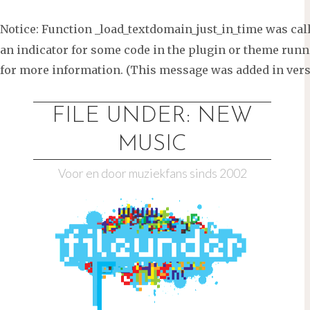
Notice
: Function _load_textdomain_just_in_time was ca
an indicator for some code in the plugin or theme runni
for more information. (This message was added in versi
Ga
naar
FILE UNDER: NEW
de
MUSIC
inhoud
Voor en door muziekfans sinds 2002