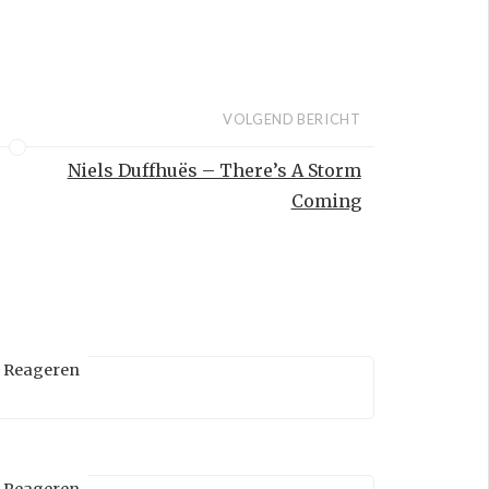
VOLGEND BERICHT
Niels Duffhuës – There’s A Storm
Coming
Reageren
Reageren