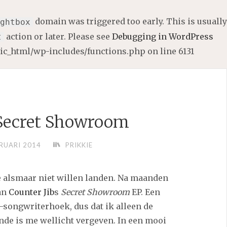
domain was triggered too early. This is usually
ghtbox
action or later. Please see
Debugging in WordPress
t
lic_html/wp-includes/functions.php
on line
6131
 Secret Showroom
RUARI 2014
PRIKKIE
ie alsmaar niet willen landen. Na maanden
van
Counter Jib
s
Secret Showroom
EP. Een
r-songwriterhoek, dus dat ik alleen de
de is me wellicht vergeven. In een mooi