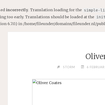
lled
incorrectly
. Translation loading for the
simple-li
ng too early. Translations should be loaded at the
ini
on 6.7.0.) in
/home/fileunder/domains/fileunder.nl/pub
Olive
STORM
6 FEBRUAR