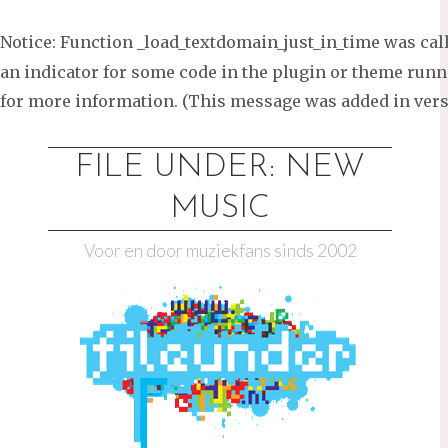
Notice
: Function _load_textdomain_just_in_time was ca
an indicator for some code in the plugin or theme runni
for more information. (This message was added in versi
Ga
naar
FILE UNDER: NEW
de
MUSIC
inhoud
Voor en door muziekfans sinds 2002