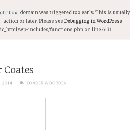
domain was triggered too early. This is usually
ghtbox
action or later. Please see
Debugging in WordPress
t
lic_html/wp-includes/functions.php
on line
6131
r Coates
I 2014
ZONDER WOORDEN