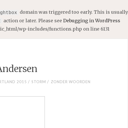
domain was triggered too early. This is usually
ghtbox
action or later. Please see
Debugging in WordPress
t
lic_html/wp-includes/functions.php
on line
6131
Andersen
/
/
RTLAND 2015
STORM
ZONDER WOORDEN