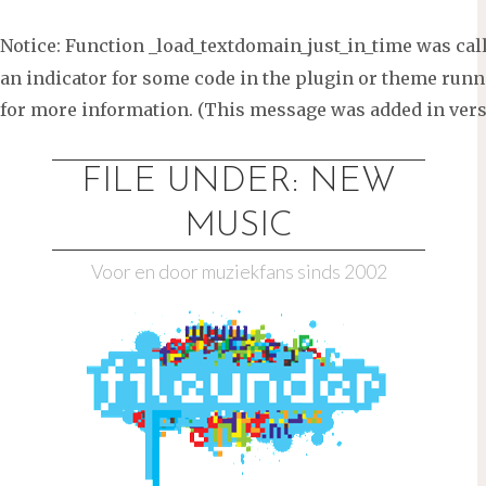
Notice
: Function _load_textdomain_just_in_time was ca
an indicator for some code in the plugin or theme runni
for more information. (This message was added in versi
Ga
naar
FILE UNDER: NEW
de
MUSIC
inhoud
Voor en door muziekfans sinds 2002