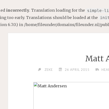
lled
incorrectly
. Translation loading for the
simple-li
ng too early. Translations should be loaded at the
ini
on 6.7.0.) in
/home/fileunder/domains/fileunder.nl/pub
Matt 
ZEKE
26 APRIL 2015
HEA