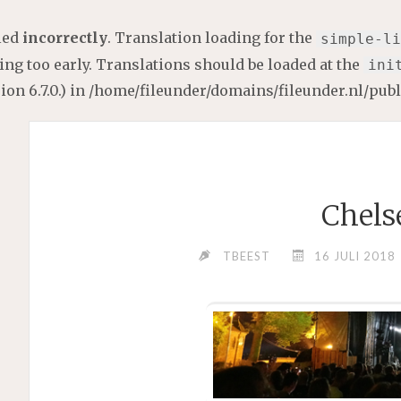
lled
incorrectly
. Translation loading for the
simple-li
ng too early. Translations should be loaded at the
ini
on 6.7.0.) in
/home/fileunder/domains/fileunder.nl/pub
Chels
TBEEST
16 JULI 2018