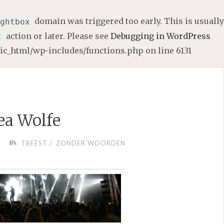
domain was triggered too early. This is usually
ghtbox
action or later. Please see
Debugging in WordPress
t
lic_html/wp-includes/functions.php
on line
6131
ea Wolfe
/
TBEEST
ZONDER WOORDEN