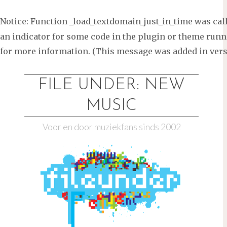
Notice
: Function _load_textdomain_just_in_time was ca
an indicator for some code in the plugin or theme runni
for more information. (This message was added in versi
Ga
naar
FILE UNDER: NEW
de
MUSIC
inhoud
Voor en door muziekfans sinds 2002