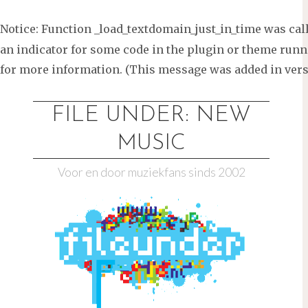
Notice
: Function _load_textdomain_just_in_time was ca
an indicator for some code in the plugin or theme runni
for more information. (This message was added in versi
Ga
naar
FILE UNDER: NEW
de
MUSIC
inhoud
Voor en door muziekfans sinds 2002