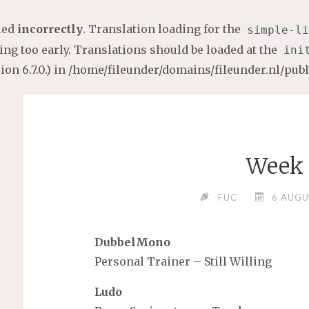
lled
incorrectly
. Translation loading for the
simple-li
ng too early. Translations should be loaded at the
ini
on 6.7.0.) in
/home/fileunder/domains/fileunder.nl/pub
Week 
FUC
6 AUGU
DubbelMono
Personal Trainer – Still Willing
Ludo