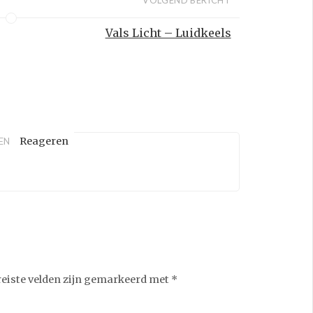
VOLGEND BERICHT
Vals Licht – Luidkeels
Reageren
EN
reiste velden zijn gemarkeerd met
*