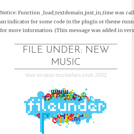
Notice
: Function _load_textdomain_just_in_time was ca
an indicator for some code in the plugin or theme runni
for more information. (This message was added in versi
Ga
naar
FILE UNDER: NEW
de
MUSIC
inhoud
Voor en door muziekfans sinds 2002