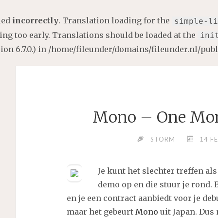
lled
incorrectly
. Translation loading for the
simple-li
ng too early. Translations should be loaded at the
ini
on 6.7.0.) in
/home/fileunder/domains/fileunder.nl/pub
Mono – One More
STORM
14 F
Je kunt het slechter treffen als
demo op en die stuur je rond. B
en je een contract aanbiedt voor je deb
maar het gebeurt
Mono
uit Japan. Dus