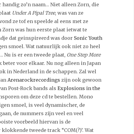
r handig zo’n naam… Niet alleen Zorn, die
plaat
Under A Pipal Tree
, was van ze
ond ze tof en speelde al eens met ze
Zorn was hun eerste plaat ietwat te
ndje dat geinspireerd was door
Sonic Youth
en smoel. Wat natuurlijk ook niet zo heel
…. Nu is er een tweede plaat,
One Step More
uk beter voor elkaar. Nu nog alleen in Japan
ook in Nederland in de schappen. Zal wel
van
Arenarockrecordings
zijn ook gewoon
 van Post-Rock bands als
Explosions in the
aansporen om deze cd te bestellen. Mono
igen smoel, is veel dynamischer, de
egaan, de nummers zijn veel en veel
oiste voorbeeld hiervan is de
klokkende tweede track “COM(?)’. Wat