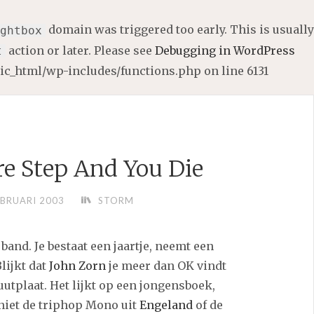
domain was triggered too early. This is usually
ghtbox
action or later. Please see
Debugging in WordPress
t
lic_html/wp-includes/functions.php
on line
6131
 Step And You Die
EBRUARI 2003
STORM
 band. Je bestaat een jaartje, neemt een
lijkt dat
John Zorn
je meer dan OK vindt
uutplaat. Het lijkt op een jongensboek,
 niet de triphop Mono uit
Engeland
of de