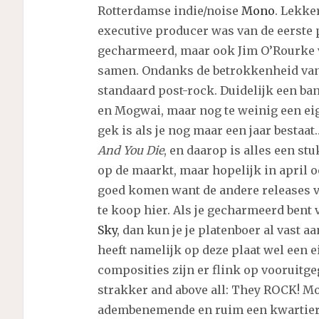
Rotterdamse indie/noise
Mono
. Lekke
executive producer was van de eerste 
gecharmeerd, maar ook Jim O’Rourke v
samen. Ondanks de betrokkenheid van 
standaard post-rock. Duidelijk een ba
en Mogwai, maar nog te weinig een eig
gek is als je nog maar een jaar bestaat
And You Die
, en daarop is alles een st
op de maarkt, maar hopelijk in april 
goed komen want de andere releases 
te koop hier. Als je gecharmeerd bent
Sky
, dan kun je je platenboer al vast 
heeft namelijk op deze plaat wel een e
composities zijn er flink op vooruitg
strakker and above all: They ROCK! Mo
adembenemende en ruim een kwartier 