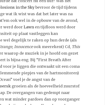
urde dat concert nu een uur? Was het
losions in the Sky
bevroor de tijd tijdens
ige wat ik wist was dat het later was na
zat’em ook wel in de opbouw van de avond,
ter werd door
Lawn
en tijdloos werd door
nsiteit op plaat vastleggen kan
e wel degelijk te raken op hun derde (als
trange, Innocence
ook meerekent) Cd,
This
er waarop de muziek in je hoofd om gezet
ert is bijna eng. Bij “First Breath After
 voor je liggen die ontwaakt uit een coma
beklemmende piepjes van de hartmonitoren)
Ocean” voel je de angst van de
oersk
groeien als de hoeveelheid zuurstof
nap. De overgangen van gedempt naar
ien wat minder pardoes dan op voorganger