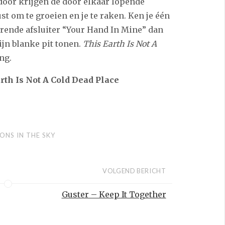
door krijgen de door elkaar lopende
t om te groeien en je te raken. Ken je één
rende afsluiter “Your Hand In Mine” dan
ijn blanke pit tonen.
This Earth Is Not A
ng.
arth Is Not A Cold Dead Place
ONS IN THE SKY
VOLGEND BERICHT
Guster – Keep It Together