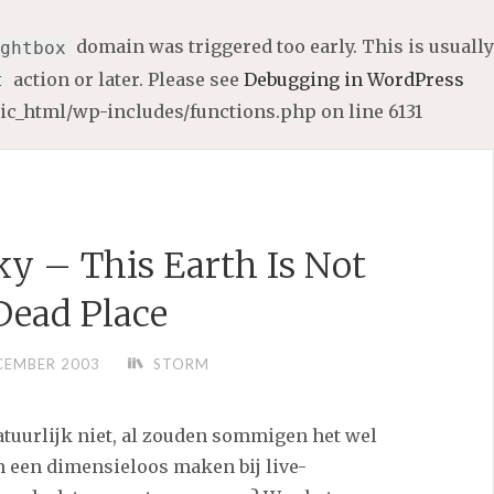
domain was triggered too early. This is usually
ghtbox
action or later. Please see
Debugging in WordPress
t
lic_html/wp-includes/functions.php
on line
6131
ky – This Earth Is Not
Dead Place
CEMBER 2003
STORM
natuurlijk niet, al zouden sommigen het wel
en een dimensieloos maken bij live-