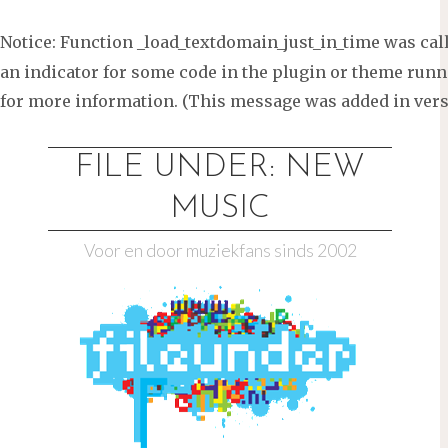
Notice
: Function _load_textdomain_just_in_time was ca
an indicator for some code in the plugin or theme runni
for more information. (This message was added in versi
Ga
naar
FILE UNDER: NEW
de
MUSIC
inhoud
Voor en door muziekfans sinds 2002