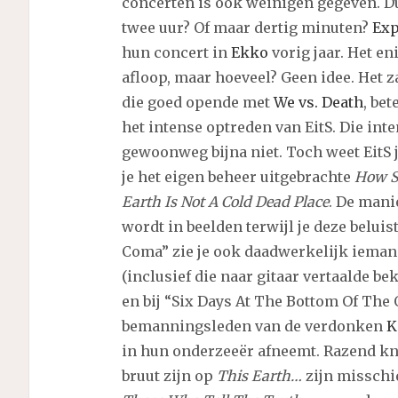
concerten is ook weinigen gegeven. Du
twee uur? Of maar dertig minuten?
Exp
hun concert in
Ekko
vorig jaar. Het en
afloop, maar hoeveel? Geen idee. Het 
die goed opende met
We vs. Death
, be
het intense optreden van EitS. Die inte
gewoonweg bijna niet. Toch weet EitS j
je het eigen beheer uitgebrachte
How S
Earth Is Not A Cold Dead Place
. De mani
wordt in beelden terwijl je deze beluist
Coma” zie je ook daadwerkelijk iemand
(inclusief die naar gitaar vertaalde 
en bij “Six Days At The Bottom Of The 
bemanningsleden van de verdonken
K
in hun onderzeeër afneemt. Razend k
bruut zijn op
This Earth…
zijn missch