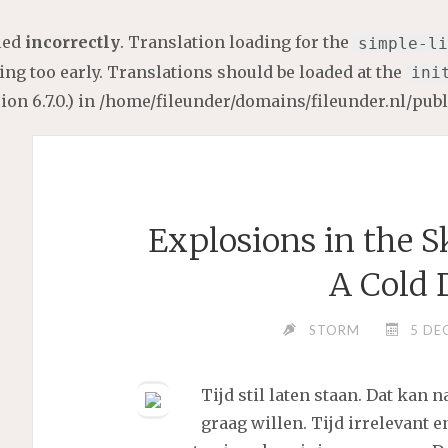
lled
incorrectly
. Translation loading for the
simple-li
ng too early. Translations should be loaded at the
ini
on 6.7.0.) in
/home/fileunder/domains/fileunder.nl/pub
Explosions in the S
A Cold 
STORM
5 DE
Tijd stil laten staan. Dat kan 
graag willen. Tijd irrelevant 