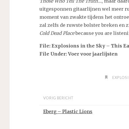
Those Who Tell The Truth…
, maar daar
uitgesponnen gitaarlijnen wel meer rus
moment van zwakte tijdens het ontroe
zal zelfs de ruwste bolster breken en z
Cold Dead Place
because you are listeni
File: Explosions in the Sky – This E
File Under: Voer voor jaarlijsten
EXPLOSI
VORIG BERICHT
Eberg – Plastic Lions