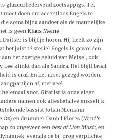
ets glazuurbedervend zoetsappigs. Tel
est moet doen om accentloos Engels te
g die soms bijna aandoet als de mannelijke
het is geen
Klaus Meine
-
uitser is blijf je horen. Hij heeft zo zijn
 het juist té steriel Engels is geworden.
 aan het zoetige geluid van Meisel, ook
y Lee
klinkt dan als Sandra. Het blijft braaf
heid is eraf. En het moet gezegd worden:
 zangpartijen af, met veel
 helemaal snor. Gitarist is onze eigen
e andere namen ook allesbehalve misselijk
uitstekende bassist Johan Niemann
e Oz
) en drummer Daniel Flores (
Mind’s
chap zo ongeveer een
best of Lion Music
, en
 dynamiek, evenals de bij prog verplichte