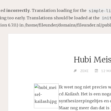
lled
incorrectly
. Translation loading for the
simple-li
ng too early. Translations should be loaded at the
ini
on 6.7.0.) in
/home/fileunder/domains/fileunder.nl/pub
Hubi Meis
ZEKE
12 M
Ik weet nog niet precies 
cd
Kailash
. Het is een no
synthesizerpingeltjes en 
Maar nog meer dan dat is 