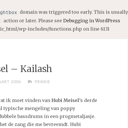
domain was triggered too early. This is usually
ghtbox
action or later. Please see
Debugging in WordPress
t
lic_html/wp-includes/functions.php
on line
6131
el – Kailash
AART 2006
PRIKKIE
wat ik moet vinden van
Hubi Meisel
’s derde
gal typische mengeling van poppy
dubbele bassdrums in een progmetaljasje.
het de zang die me bevreemdt. Hubi