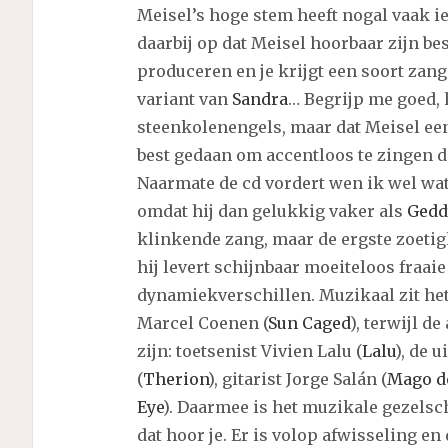
Meisel’s hoge stem heeft nogal vaak i
daarbij op dat Meisel hoorbaar zijn b
produceren en je krijgt een soort zan
variant van
Sandra
… Begrijp me goed, 
steenkolenengels, maar dat Meisel een D
best gedaan om accentloos te zingen dat
Naarmate de cd vordert wen ik wel wat
omdat hij dan gelukkig vaker als
Gedd
klinkende zang, maar de ergste zoetig
hij levert schijnbaar moeiteloos fraaie
dynamiekverschillen. Muzikaal zit het
Marcel Coenen (
Sun Caged
), terwijl d
zijn: toetsenist Vivien Lalu (
Lalu
), de 
(
Therion
), gitarist Jorge Salán (
Mago d
Eye
). Daarmee is het muzikale gezels
dat hoor je. Er is volop afwisseling en