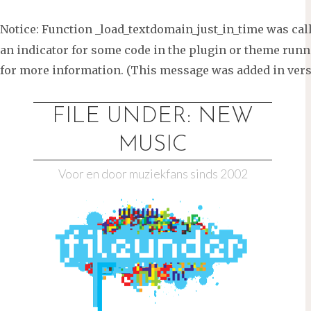
Notice
: Function _load_textdomain_just_in_time was ca
an indicator for some code in the plugin or theme runni
for more information. (This message was added in versi
Ga
naar
FILE UNDER: NEW
de
MUSIC
inhoud
Voor en door muziekfans sinds 2002