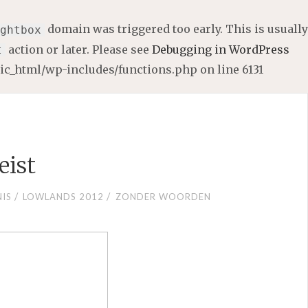
domain was triggered too early. This is usually
ghtbox
action or later. Please see
Debugging in WordPress
t
lic_html/wp-includes/functions.php
on line
6131
eist
/
/
IS
LOWLANDS 2012
ZONDER WOORDEN