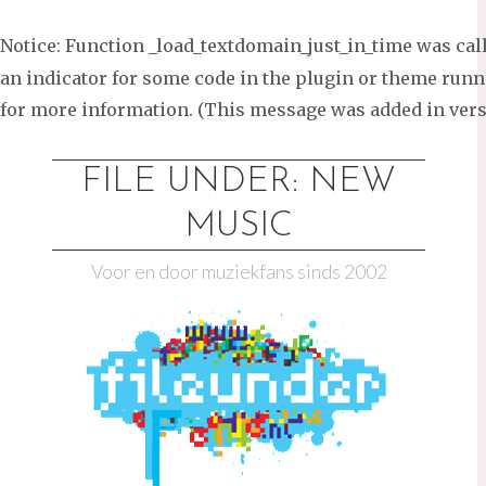
Notice
: Function _load_textdomain_just_in_time was ca
an indicator for some code in the plugin or theme runni
for more information. (This message was added in versi
Ga
naar
FILE UNDER: NEW
de
MUSIC
inhoud
Voor en door muziekfans sinds 2002