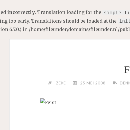
lled
incorrectly
. Translation loading for the
simple-li
ng too early. Translations should be loaded at the
ini
on 6.7.0.) in
/home/fileunder/domains/fileunder.nl/pub
F
ZEKE
25 MEI 2008
DENN