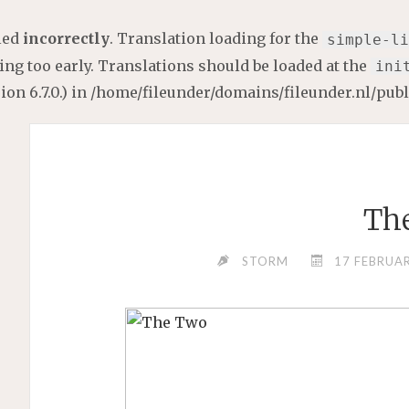
lled
incorrectly
. Translation loading for the
simple-li
ng too early. Translations should be loaded at the
ini
on 6.7.0.) in
/home/fileunder/domains/fileunder.nl/pub
Th
STORM
17 FEBRUAR