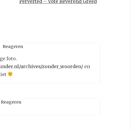
Perverted – Vote Reverend Greed
Reageren
ge foto.
eunder.nl/archives/zonder_woorden/
en
ziet
Reageren