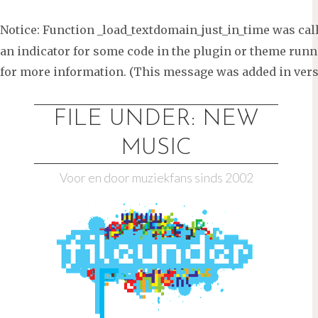
Notice
: Function _load_textdomain_just_in_time was ca
an indicator for some code in the plugin or theme runni
for more information. (This message was added in versi
Ga
naar
FILE UNDER: NEW
de
MUSIC
inhoud
Voor en door muziekfans sinds 2002