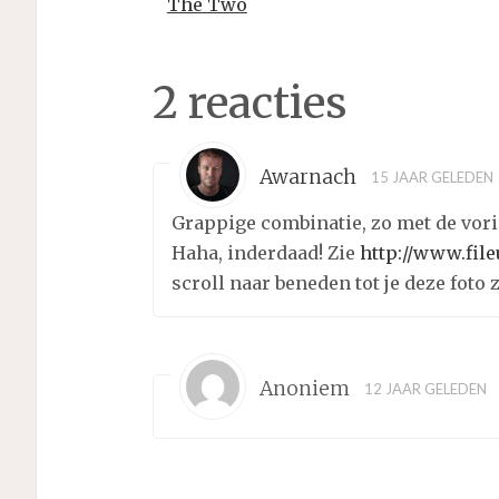
The Two
2 reacties
Awarnach
15 JAAR GELEDEN
Grappige combinatie, zo met de vori
Haha, inderdaad! Zie
http://www.fil
scroll naar beneden tot je deze foto 
Anoniem
12 JAAR GELEDEN