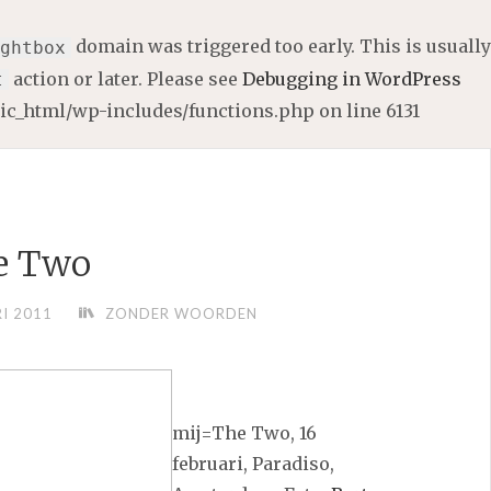
domain was triggered too early. This is usually
ghtbox
action or later. Please see
Debugging in WordPress
t
lic_html/wp-includes/functions.php
on line
6131
e Two
I 2011
ZONDER WOORDEN
mij=The Two, 16
februari, Paradiso,