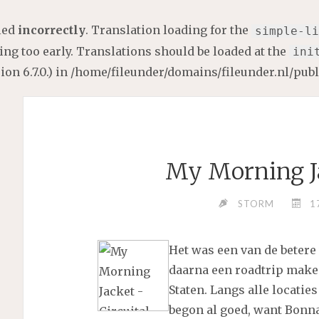
lled
incorrectly
. Translation loading for the
simple-li
ng too early. Translations should be loaded at the
ini
on 6.7.0.) in
/home/fileunder/domains/fileunder.nl/pub
My Morning Ja
STORM
1
Het was een van de betere
daarna een roadtrip make
Staten. Langs alle locaties
begon al goed, want Bonnar