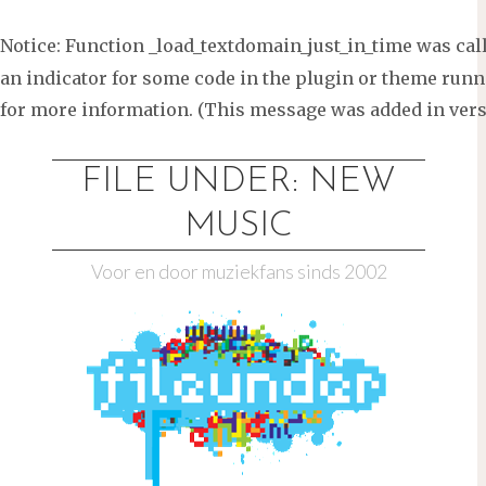
Notice
: Function _load_textdomain_just_in_time was ca
an indicator for some code in the plugin or theme runni
for more information. (This message was added in versi
Ga
naar
FILE UNDER: NEW
de
MUSIC
inhoud
Voor en door muziekfans sinds 2002