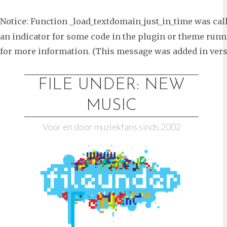
Notice
: Function _load_textdomain_just_in_time was ca
an indicator for some code in the plugin or theme runni
for more information. (This message was added in versi
Ga
naar
FILE UNDER: NEW
de
MUSIC
inhoud
Voor en door muziekfans sinds 2002