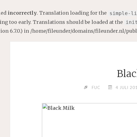
lled
incorrectly
. Translation loading for the
simple-li
ng too early. Translations should be loaded at the
ini
on 6.7.0.) in
/home/fileunder/domains/fileunder.nl/pub
Blac
FUC
4 JULI 20