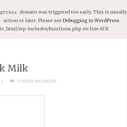
domain was triggered too early. This is usually
ghtbox
action or later. Please see
Debugging in WordPress
t
lic_html/wp-includes/functions.php
on line
6131
k Milk
11
ZONDER WOORDEN