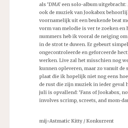
als ‘DMA’ een solo-album uitgebracht:
ook de muziek van Jookabox behoorlij
voornamelijk uit een beukende beat m
vorm van melodie is ver te zoeken en h
nummers heb ik vooral de neiging o
in de strot te duwen. Er gebeurt simpe
ongecontroleerde en geforceerde hecti
werken. Live zal het misschien nog w
kunnen opleveren, maar zo vanuit de s
plaat die ik hopelijk niet nog eens ho
de rust die zijn muziek in ieder geval 
juli is opvallend: ‘Fans of Jookabox, n
involves scrimp, screets, and mom-da
mij=Astmatic Kitty / Konkurrent