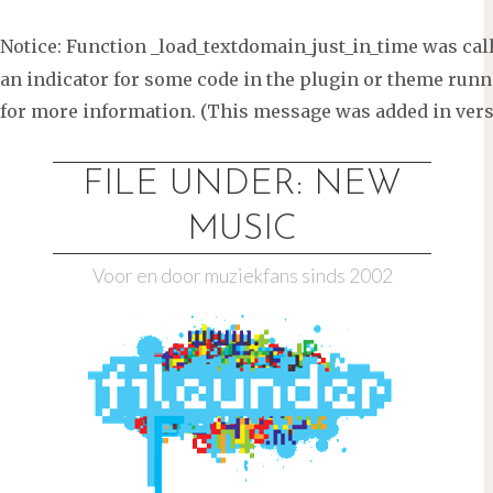
Notice
: Function _load_textdomain_just_in_time was ca
an indicator for some code in the plugin or theme runni
for more information. (This message was added in versi
Ga
naar
FILE UNDER: NEW
de
MUSIC
inhoud
Voor en door muziekfans sinds 2002