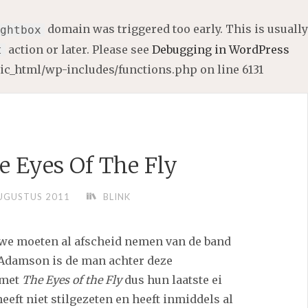
domain was triggered too early. This is usually
ghtbox
action or later. Please see
Debugging in WordPress
t
lic_html/wp-includes/functions.php
on line
6131
e Eyes Of The Fly
UGUSTUS 2011
BLINK
 we moeten al afscheid nemen van de band
Adamson is de man achter deze
 met
The Eyes of the Fly
dus hun laatste ei
eft niet stilgezeten en heeft inmiddels al