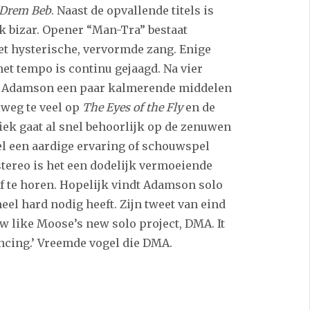
Drem Beb
. Naast de opvallende titels is
k bizar. Opener “Man-Tra” bestaat
et hysterische, vervormde zang. Enige
et tempo is continu gejaagd. Na vier
m Adamson een paar kalmerende middelen
lweg te veel op
The Eyes of the Fly
en de
ek gaat al snel behoorlijk op de zenuwen
el een aardige ervaring of schouwspel
tereo is het een dodelijk vermoeiende
ef te horen. Hopelijk vindt Adamson solo
heel hard nodig heeft. Zijn tweet van eind
ow like Moose’s new solo project, DMA. It
ncing.’ Vreemde vogel die DMA.