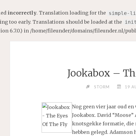
lled
incorrectly
. Translation loading for the
simple-li
ng too early. Translations should be loaded at the
ini
on 6.7.0.) in
/home/fileunder/domains/fileunder.nl/pub
Jookabox – Th
STORM
19 A
Nog geen vier jaar oud en
Jookabox. David “Moose” 
knotsgekke formatie, die
hebben gelegd. Adamson he