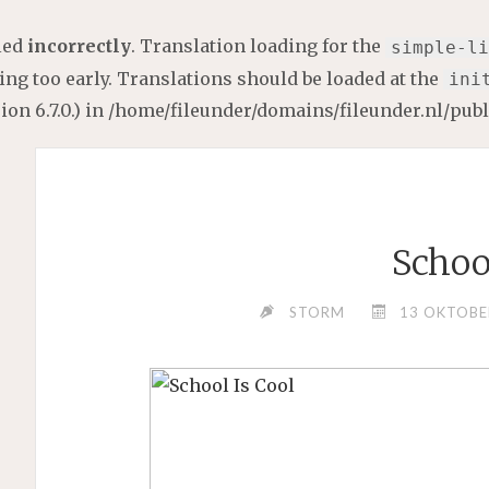
lled
incorrectly
. Translation loading for the
simple-li
ng too early. Translations should be loaded at the
ini
on 6.7.0.) in
/home/fileunder/domains/fileunder.nl/pub
Schoo
STORM
13 OKTOBE