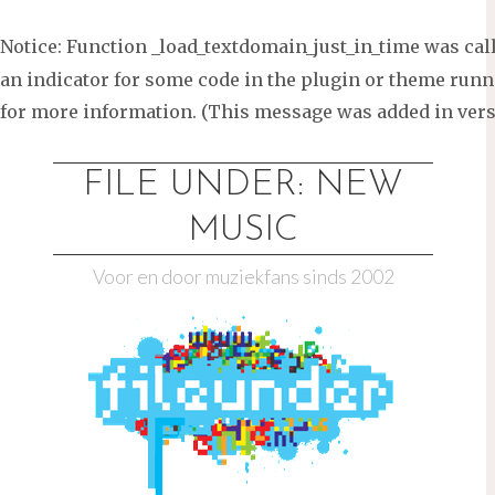
Notice
: Function _load_textdomain_just_in_time was ca
an indicator for some code in the plugin or theme runni
for more information. (This message was added in versi
Ga
naar
FILE UNDER: NEW
de
MUSIC
inhoud
Voor en door muziekfans sinds 2002