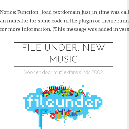
Notice
: Function _load_textdomain_just_in_time was ca
an indicator for some code in the plugin or theme runni
for more information. (This message was added in versi
Ga
naar
FILE UNDER: NEW
de
MUSIC
inhoud
Voor en door muziekfans sinds 2002