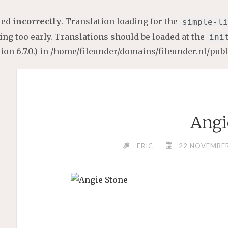
lled
incorrectly
. Translation loading for the
simple-li
ng too early. Translations should be loaded at the
ini
on 6.7.0.) in
/home/fileunder/domains/fileunder.nl/pub
Angi
ERIC
22 NOVEMBER