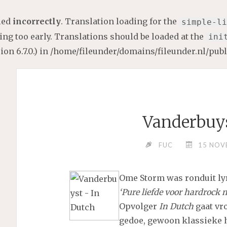
lled
incorrectly
. Translation loading for the
simple-li
ng too early. Translations should be loaded at the
ini
on 6.7.0.) in
/home/fileunder/domains/fileunder.nl/pub
Vanderbuys
FUC
15 NOV
Ome Storm was ronduit ly
‘Pure liefde voor hardrock 
Opvolger
In Dutch
gaat vr
gedoe, gewoon klassieke h