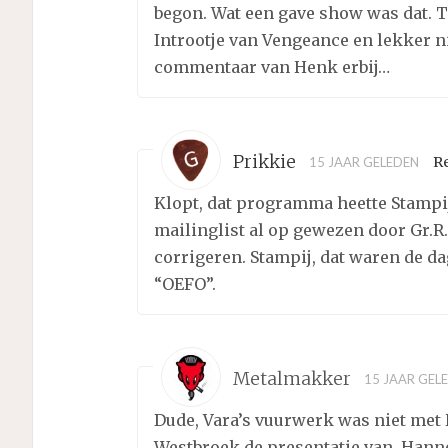
begon. Wat een gave show was dat. To
Introotje van Vengeance en lekker 
commentaar van Henk erbij…
Prikkie
R
15 JAAR GELEDEN
Klopt, dat programma heette Stampij
mailinglist al op gewezen door Gr.R.
corrigeren. Stampij, dat waren de 
“OEFO”.
Metalmakker
15 JAAR GEL
Dude, Vara’s vuurwerk was niet me
Westbroek de presentatie van. Han