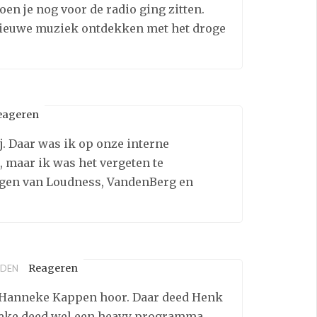
en je nog voor de radio ging zitten.
nieuwe muziek ontdekken met het droge
eageren
. Daar was ik op onze interne
, maar ik was het vergeten te
dagen van Loudness, VandenBerg en
Reageren
EDEN
t Hanneke Kappen hoor. Daar deed Henk
neke deed wel een heavy programma,