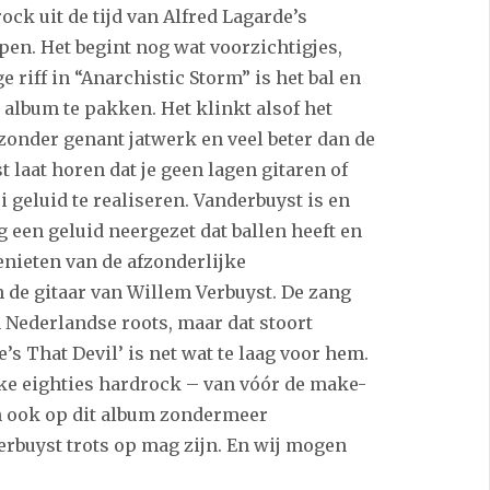
rock uit de tijd van Alfred Lagarde’s
en. Het begint nog wat voorzichtigjes,
riff in “Anarchistic Storm” is het bal en
t album te pakken. Het klinkt alsof het
zonder genant jatwerk en veel beter dan de
 laat horen dat je geen lagen gitaren of
geluid te realiseren. Vanderbuyst is en
g een geluid neergezet dat ballen heeft en
genieten van de afzonderlijke
n de gitaar van Willem Verbuyst. De zang
 Nederlandse roots, maar dat stoort
’s That Devil’ is net wat te laag voor hem.
eke eighties hardrock – van vóór de make-
n ook op dit album zondermeer
erbuyst trots op mag zijn. En wij mogen