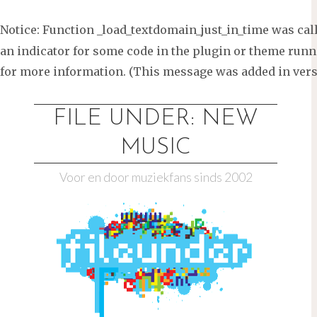
Notice
: Function _load_textdomain_just_in_time was ca
an indicator for some code in the plugin or theme runni
for more information. (This message was added in versi
Ga
naar
FILE UNDER: NEW
de
MUSIC
inhoud
Voor en door muziekfans sinds 2002