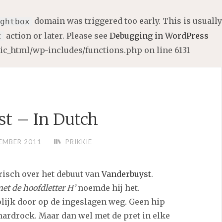
domain was triggered too early. This is usually
ghtbox
action or later. Please see
Debugging in WordPress
t
lic_html/wp-includes/functions.php
on line
6131
t – In Dutch
EMBER 2011
PRIKKIE
risch over het debuut van
Vanderbuyst
.
met de hoofdletter H’
noemde hij het.
olijk door op de ingeslagen weg. Geen hip
ardrock. Maar dan wel met de pret in elke