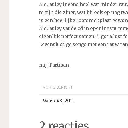
McCauley ineens heel wat minder rauw
te zijn die zingt, wat hij ook op nog 
is een heerlijke rootsrockplaat gewor
McCauley vat de cd in openingsnumme
eigenlijk perfect samen: ‘I got a lust f
Levenslustige songs met een rauw rand
mij=Partisan
VORIG BERICHT
Week 48, 2011
2 reacties