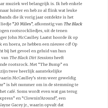
ar muziek wel belangrijk is. Ik heb enkele
aar luister en heb zo al flink wat leuke
nds die ik vorig jaar ontdekte is het
 liedje
“20 Miles”
, afkomstig van
The Black
togen rootsrockliedjes, uit de tenen
er John McCaulley. Laatst hoorde ik op
ck en hoera, ze hebben een nieuwe cd! Op
t bij het gevoel en geluid van hun
d van
The Black Dirt Sessions
heeft
nde rootsrock. Met “The Bump” en
zijn twee heerlijk aanstekelijke
waarin McCaulley’s stem weer geweldig
 Bar” is hét nummer om in de stemming te
 het café. Soms wordt even wat gas terug
xpress” en “Clownin’Around”, een
ne Gacey jr., waarin opvalt dat