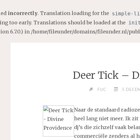
lled
incorrectly
. Translation loading for the
simple-li
ng too early. Translations should be loaded at the
ini
on 6.7.0.) in
/home/fileunder/domains/fileunder.nl/pub
Deer Tick – D
FUC
5 DECE
Naar de standaard radiozen
heel lang niet meer. Ik zi
dj’s die zichzelf vaak bel
commerciële zenders al he