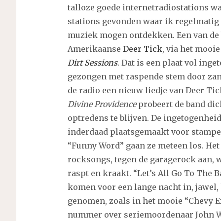
talloze goede internetradiostations wa
stations gevonden waar ik regelmatig n
muziek mogen ontdekken. Een van de ba
Amerikaanse
Deer Tick
, via het mooie
Dirt Sessions
. Dat is een plaat vol inge
gezongen met raspende stem door zang
de radio een nieuw liedje van Deer Ti
Divine Providence
probeert de band dich
optredens te blijven. De ingetogenhei
inderdaad plaatsgemaakt voor stampe
“Funny Word” gaan ze meteen los. Het 
rocksongs, tegen de garagerock aan, 
raspt en kraakt. “Let’s All Go To The
komen voor een lange nacht in, jawel,
genomen, zoals in het mooie “Chevy E
nummer over seriemoordenaar John Way