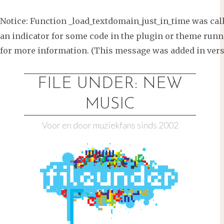
Notice
: Function _load_textdomain_just_in_time was ca
an indicator for some code in the plugin or theme runni
for more information. (This message was added in versi
Ga
naar
FILE UNDER: NEW
de
MUSIC
inhoud
Voor en door muziekfans sinds 2002