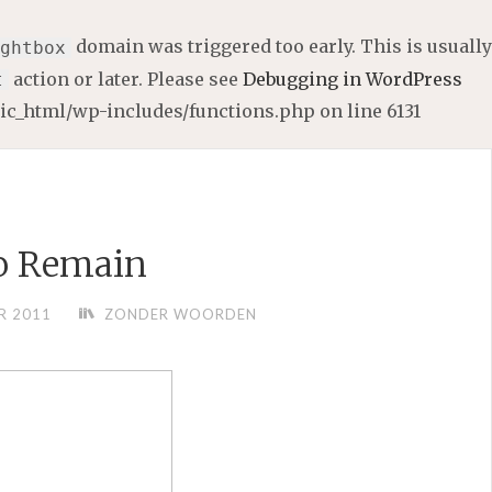
domain was triggered too early. This is usually
ghtbox
action or later. Please see
Debugging in WordPress
t
lic_html/wp-includes/functions.php
on line
6131
o Remain
R 2011
ZONDER WOORDEN