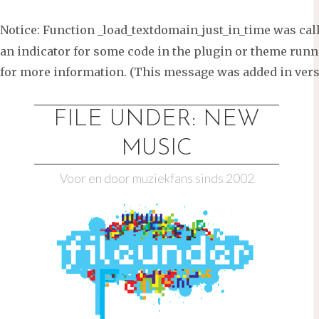
Notice
: Function _load_textdomain_just_in_time was ca
an indicator for some code in the plugin or theme runni
for more information. (This message was added in versi
Ga
naar
FILE UNDER: NEW
de
MUSIC
inhoud
Voor en door muziekfans sinds 2002