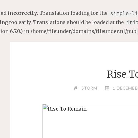
lled
incorrectly
. Translation loading for the
simple-li
ng too early. Translations should be loaded at the
ini
on 6.7.0.) in
/home/fileunder/domains/fileunder.nl/pub
Rise T
STORM
1 DECEMBE