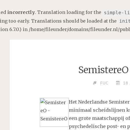
lled
incorrectly
. Translation loading for the
simple-li
ng too early. Translations should be loaded at the
ini
on 6.7.0.) in
/home/fileunder/domains/fileunder.nl/pub
SemistereO
FUC
18 
Het Nederlandse Semistere
minimaal scheidslijnen k
een grote maatschappij of
psychedelische post- en 