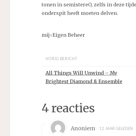
tonen in semistereO, zelfs in deze tij
onderspit heeft moeten delven.
mij=Eigen Beheer
VORIG BERICHT
All Things Will Unwind – My
Brightest Diamond & Ensemble
4 reacties
Anoniem
12 JAAR GELEDEN