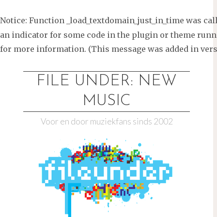
Notice
: Function _load_textdomain_just_in_time was ca
an indicator for some code in the plugin or theme runni
for more information. (This message was added in versi
Ga
naar
FILE UNDER: NEW
de
MUSIC
inhoud
Voor en door muziekfans sinds 2002