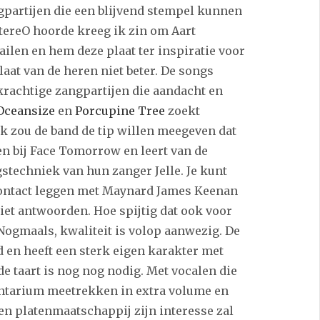
ngpartijen die een blijvend stempel kunnen
tereO hoorde kreeg ik zin om Aart
len en hem deze plaat ter inspiratie voor
aat van de heren niet beter. De songs
rachtige zangpartijen die aandacht en
Oceansize
en
Porcupine Tree
zoekt
 Ik zou de band de tip willen meegeven dat
en bij Face Tomorrow en leert van de
stechniek van hun zanger Jelle. Je kunt
contact leggen met Maynard James Keenan
niet antwoorden. Hoe spijtig dat ook voor
 Nogmaals, kwaliteit is volop aanwezig. De
en heeft een sterk eigen karakter met
e taart is nog nog nodig. Met vocalen die
mentarium meetrekken in extra volume en
een platenmaatschappij zijn interesse zal