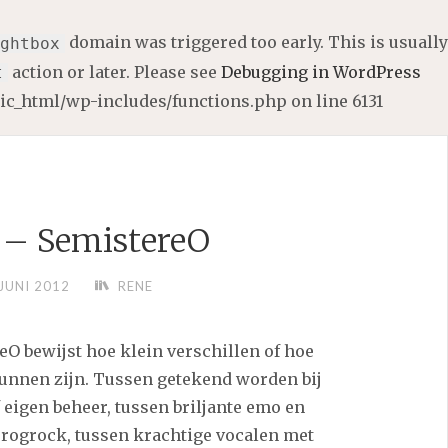
domain was triggered too early. This is usually
ghtbox
action or later. Please see
Debugging in WordPress
t
lic_html/wp-includes/functions.php
on line
6131
 – SemistereO
JUNI 2012
RENE
O bewijst hoe klein verschillen of hoe
unnen zijn. Tussen getekend worden bij
 eigen beheer, tussen briljante emo en
progrock, tussen krachtige vocalen met