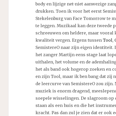
body en lijzige net-niet aanwezige za
drukken. Toen ik voor het eerst Semis
Stekelenburg van Face Tomorrow te mai
te leggen. Muzikaal kan deze tweede pl
schreeuwen om heldere, maar vooral k
kwaliteit vergen. Ergens tussen
Tool
,
SemistereO naar zijn eigen identiteit.
het zanger Martijn eens stage laat lop
uithalen, het volume en de ademhaling
het als band ook hogerop zoeken en 
en zijn Tool, maar ik ben bang dat zij 
de leercurve van SemistereO zou zijn.
muziek is enorm dragend, meeslepend 
soepele wisselingen. De slagroom op d
staan als een huis en die het instru
kracht. Pas dan zul je zien dat er ook 