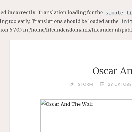
lled
incorrectly
. Translation loading for the
simple-li
ng too early. Translations should be loaded at the
ini
on 6.7.0.) in
/home/fileunder/domains/fileunder.nl/pub
Oscar An
STORM
29 OKTOBE