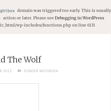
domain was triggered too early. This is usually
ghtbox
action or later. Please see
Debugging in WordPress
t
lic_html/wp-includes/functions.php
on line
6131
d The Wolf
R 2012
ZONDER WOORDEN