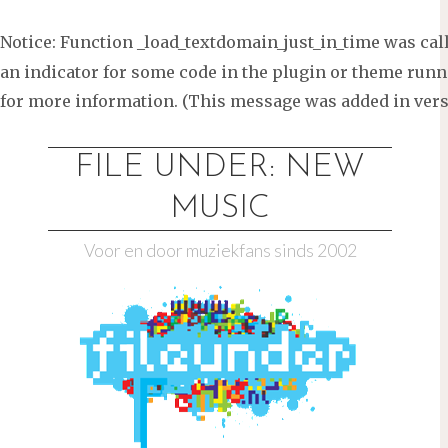
Notice
: Function _load_textdomain_just_in_time was ca
an indicator for some code in the plugin or theme runni
for more information. (This message was added in versi
Ga
naar
FILE UNDER: NEW
de
MUSIC
inhoud
Voor en door muziekfans sinds 2002