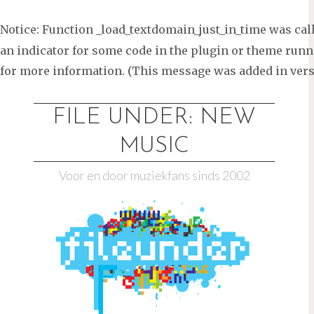
Notice
: Function _load_textdomain_just_in_time was ca
an indicator for some code in the plugin or theme runni
for more information. (This message was added in versi
Ga
naar
FILE UNDER: NEW
de
MUSIC
inhoud
Voor en door muziekfans sinds 2002