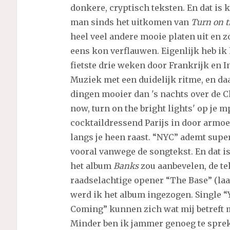
donkere, cryptisch teksten. En dat is 
man sinds het uitkomen van
Turn on t
heel veel andere mooie platen uit en zo
eens kon verflauwen. Eigenlijk heb ik
fietste drie weken door Frankrijk en I
Muziek met een duidelijk ritme, en daar
dingen mooier dan 's nachts over de Ch
now, turn on the bright lights' op je m
cocktaildressend Parijs in door armoe
langs je heen raast. “NYC” ademt super
vooral vanwege de songtekst. En dat i
het album
Banks
zou aanbevelen, de te
raadselachtige opener “The Base” (laat
werd ik het album ingezogen. Single “
Coming” kunnen zich wat mij betreft m
Minder ben ik jammer genoeg te sprek