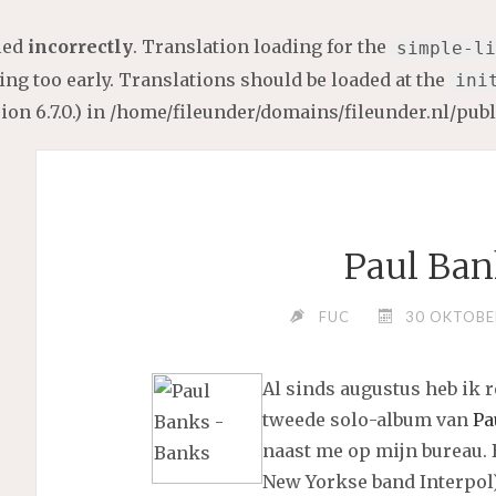
lled
incorrectly
. Translation loading for the
simple-li
ng too early. Translations should be loaded at the
ini
on 6.7.0.) in
/home/fileunder/domains/fileunder.nl/pub
Paul Ban
FUC
30 OKTOBE
Al sinds augustus heb ik
tweede solo-album van
Pa
naast me op mijn bureau. 
New Yorkse band Interpol)