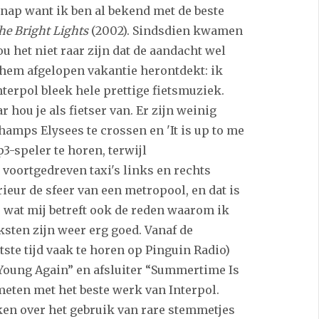
knap want ik ben al bekend met de beste
he Bright Lights
(2002). Sindsdien kwamen
u het niet raar zijn dat de aandacht wel
 hem afgelopen vakantie herontdekt: ik
nterpol bleek hele prettige fietsmuziek.
 hou je als fietser van. Er zijn weinig
amps Elysees te crossen en 'It is up to me
p3-speler te horen, terwijl
 voortgedreven taxi's links en rechts
ieur de sfeer van een metropool, en dat is
s wat mij betreft ook de reden waarom ik
ksten zijn weer erg goed. Vanaf de
ste tijd vaak te horen op Pinguin Radio)
Young Again” en afsluiter “Summertime Is
eten met het beste werk van Interpol.
en over het gebruik van rare stemmetjes