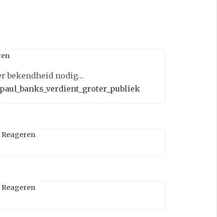
ren
eer bekendheid nodig…
8/paul_banks_verdient_groter_publiek
Reageren
Reageren