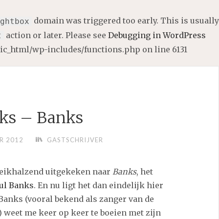
domain was triggered too early. This is usually
ghtbox
action or later. Please see
Debugging in WordPress
t
lic_html/wp-includes/functions.php
on line
6131
ks – Banks
R 2012
GASTSCHRIJVER
 reikhalzend uitgekeken naar
Banks
, het
ul Banks
. En nu ligt het dan eindelijk hier
Banks (vooral bekend als zanger van de
 weet me keer op keer te boeien met zijn