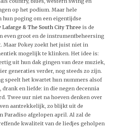
als country, blues, western swing en
ngen op het podium. Maar hele
n hun poging om een eigentijdse
 Lafarge & The South City Three
is de
len even groot en de instrumentbeheersing
. Maar Pokey zoekt het juist niet in
entiek mogelijk te klinken. Het idee is:
 dertig uit hun dak gingen van deze muziek,
vier generaties verder, nog steeds zo zijn.
ng speelt het kwartet hun nummers alsof
s, drank en liefde: in die negen decennia
rd. Twee uur niet na hoeven denken over
en aantrekkelijk, zo blijkt uit de
n Paradiso afgelopen april. Al zal de
treffende kwaliteit van de liedjes geholpen