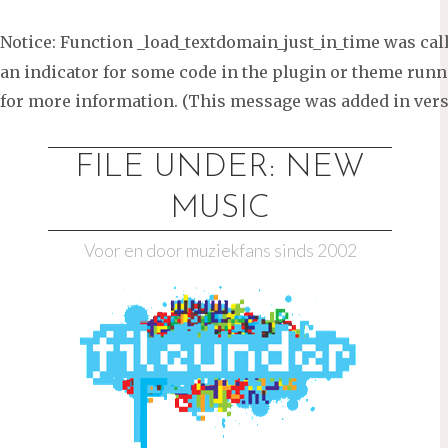
Notice
: Function _load_textdomain_just_in_time was ca
an indicator for some code in the plugin or theme runni
for more information. (This message was added in versi
Ga
naar
FILE UNDER: NEW
de
MUSIC
inhoud
Voor en door muziekfans sinds 2002