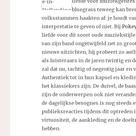
liefde voor muziekgenres 
bluegrass teweeg kan bre
volksstammen haakten af: je houdt va
interpretatie te geven of niet. Bij
Pokey
liefde voor dit soort oude muziekstij
van zijn band ongetwijfeld net zo groot
nieuwe uitzichten, hij probeert zo auth
als luisteraars in de jaren twintig en
zal dat nu, tachtig of negentig jaar en 
Authentiek tot in hun kapsel en kledi
het klassiekers zijn. De duivel, de baa
zijn de onderwerpen ook niet verande
de dagelijkse besognes is nog steeds ev
publieksreacties tijdens dit optreden i
virtuositeit, de aankleding en de doel
hebben.