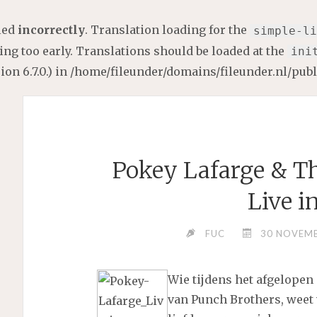
lled
incorrectly
. Translation loading for the
simple-li
ng too early. Translations should be loaded at the
ini
on 6.7.0.) in
/home/fileunder/domains/fileunder.nl/pub
Pokey Lafarge & T
Live i
FUC
30 NOVEMB
Wie tijdens het afgelopen
van Punch Brothers, weet 