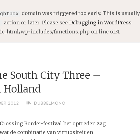
domain was triggered too early. This is usually
ghtbox
action or later. Please see
Debugging in WordPress
t
lic_html/wp-includes/functions.php
on line
6131
he South City Three –
n Holland
ER 2012
DUBBELMONO
 Crossing Border-festival het optreden zag
wat de combinatie van virtuositeit en