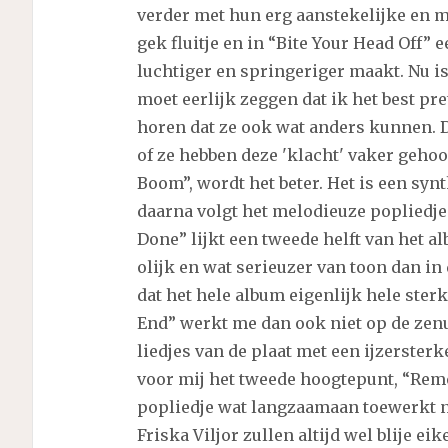
verder met hun erg aanstekelijke en me
gek fluitje en in “Bite Your Head Off” 
luchtiger en springeriger maakt. Nu i
moet eerlijk zeggen dat ik het best pre
horen dat ze ook wat anders kunnen. D
of ze hebben deze 'klacht' vaker geho
Boom”, wordt het beter. Het is een syn
daarna volgt het melodieuze popliedje 
Done” lijkt een tweede helft van het a
olijk en wat serieuzer van toon dan in
dat het hele album eigenlijk hele sterke
End” werkt me dan ook niet op de zenu
liedjes van de plaat met een ijzersterke
voor mij het tweede hoogtepunt, “Re
popliedje wat langzaamaan toewerkt n
Friska Viljor zullen altijd wel blije ei