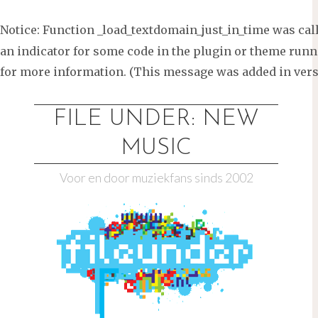
Notice
: Function _load_textdomain_just_in_time was ca
an indicator for some code in the plugin or theme runni
for more information. (This message was added in versi
Ga
naar
FILE UNDER: NEW
de
MUSIC
inhoud
Voor en door muziekfans sinds 2002