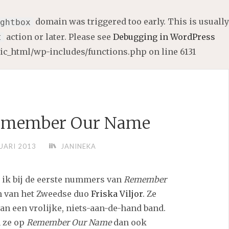
domain was triggered too early. This is usually
ghtbox
action or later. Please see
Debugging in WordPress
t
lic_html/wp-includes/functions.php
on line
6131
 Remember Our Name
UARI 2013
JANINEKA
 ik bij de eerste nummers van
Remember
um van het Zweedse duo
Friska Viljor
. Ze
an een vrolijke, niets-aan-de-hand band.
n ze op
Remember Our Name
dan ook