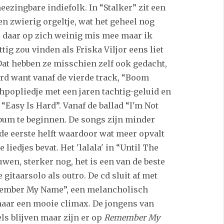
ezingbare indiefolk. In “Stalker” zit een
een zwierig orgeltje, wat het geheel nog
s daar op zich weinig mis mee maar ik
ttig zou vinden als Friska Viljor eens liet
at hebben ze misschien zelf ook gedacht,
ord want vanaf de vierde track, “Boom
thpopliedje met een jaren tachtig-geluid en
“Easy Is Hard”. Vanaf de ballad “I'm Not
lbum te beginnen. De songs zijn minder
 de eerste helft waardoor wat meer opvalt
 liedjes bevat. Het 'lalala' in “Until The
wen, sterker nog, het is een van de beste
 gitaarsolo als outro. De cd sluit af met
member My Name”, een melancholisch
aar een mooie climax. De jongens van
kels blijven maar zijn er op
Remember My