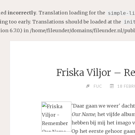
lled
incorrectly
. Translation loading for the
simple-li
ng too early. Translations should be loaded at the
ini
on 6.7.0.) in
/home/fileunder/domains/fileunder.nl/pub
Friska Viljor –
FUC
18 FEBR
'Daar gaan we weer' dacht
Our Name
, het vijfde alb
hebben bij mij het imago v
Op het eerste gehoor gaa