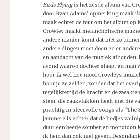
Birds Flying
is het zesde album van Cro
door Ryan Adams' opmerking maak ik a
maak echter de fout om het album op kl
Crowley maakt melancholische muziek 
andere manier komt dat niet zo binnen 
andere dingen moet doen en er andere
en aandacht van de muziek afhouden. 
avond waarop dochter slaapt en man weg
hoor ik wél hoe mooi Crowleys muziek
hoor je ze zelden, zonder dat het over
tegelijktertijd de kracht en de zwakte
stem, die raakvlakken heeft met die v
prachtig in sfeervolle songs als “The
jammere is echter dat de liedjes weini
duur een beetje somber en monotoon kl
ik hem dan ook niet geven. Desondan