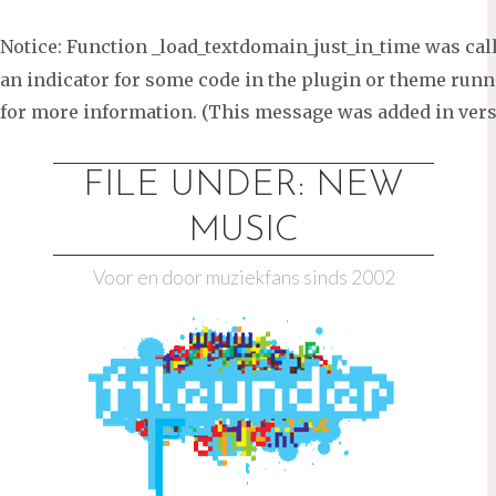
Notice
: Function _load_textdomain_just_in_time was ca
an indicator for some code in the plugin or theme runni
for more information. (This message was added in versi
Ga
naar
FILE UNDER: NEW
de
MUSIC
inhoud
Voor en door muziekfans sinds 2002