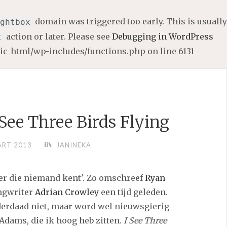
domain was triggered too early. This is usually
ghtbox
action or later. Please see
Debugging in WordPress
t
lic_html/wp-includes/functions.php
on line
6131
See Three Birds Flying
ART 2013
JANINEKA
er die niemand kent'. Zo omschreef
Ryan
ngwriter
Adrian Crowley
een tijd geleden.
derdaad niet, maar word wel nieuwsgierig
Adams, die ik hoog heb zitten.
I See Three