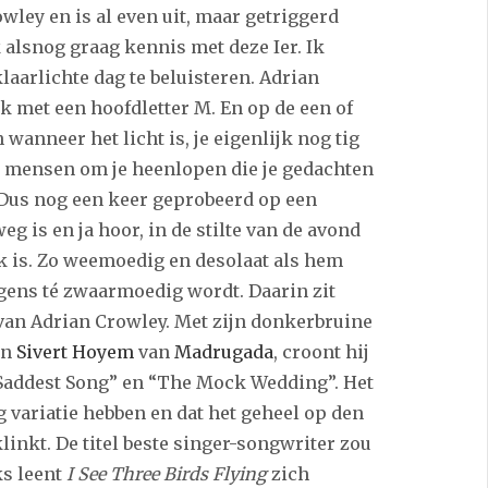
wley en is al even uit, maar getriggerd
lsnog graag kennis met deze Ier. Ik
aarlichte dag te beluisteren. Adrian
met een hoofdletter M. En op de een of
wanneer het licht is, je eigenlijk nog tig
 mensen om je heenlopen die je gedachten
Dus nog een keer geprobeerd op een
 is en ja hoor, in de stilte van de avond
 is. Zo weemoedig en desolaat als hem
igens té zwaarmoedig wordt. Daarin zit
 van Adrian Crowley. Met zijn donkerbruine
an
Sivert Hoyem
van
Madrugada
, croont hij
 Saddest Song” en “The Mock Wedding”. Het
g variatie hebben en dat het geheel op den
inkt. De titel beste singer-songwriter zou
ks leent
I See Three Birds Flying
zich