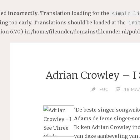
lled
incorrectly
. Translation loading for the
simple-li
ng too early. Translations should be loaded at the
ini
on 6.7.0.) in
/home/fileunder/domains/fileunder.nl/pub
Adrian Crowley – I 
FUC
18 MA
'De beste singer-songwrit
Adams
de Ierse singer-so
Ik ken Adrian Crowley in
van deze aanbeveling van 